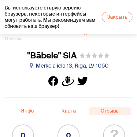
Вы используете старую версию
+21
°C
браузера, некоторые интерфейсы
Закрыть
могут работать. Мы рекомендуем вам
обновить ваш браузер!
1188 каталог компаний
Языковые курсы
"Bābele" SIA
Отзывы
"Bābele" SIA
Merķeļa iela 13, Rīga, LV-1050
Инфо
Карта
Отзывы
?
0
0