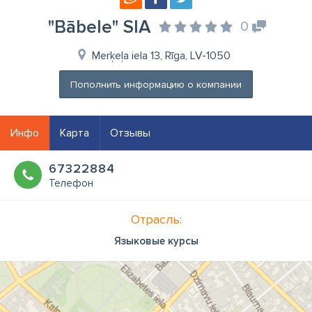
"Bābele" SIA
0
Merķeļa iela 13, Rīga, LV-1050
Пополнить информацию о компании
Инфо
Карта
Отзывы
67322884
Телефон
Отрасль:
Языковые курсы