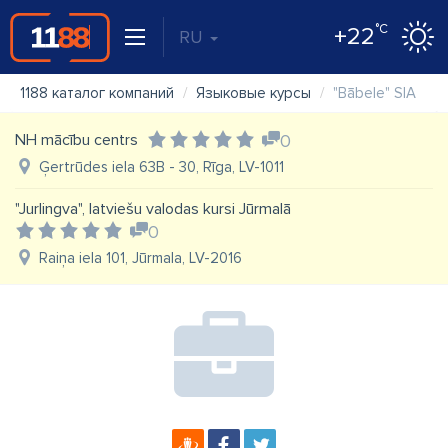
°C
+22
RU
1188 каталог компаний
Языковые курсы
"Bābele" SIA
NH mācību centrs
0
Ģertrūdes iela 63B - 30, Rīga, LV-1011
"Jurlingva", latviešu valodas kursi Jūrmalā
0
Raiņa iela 101, Jūrmala, LV-2016