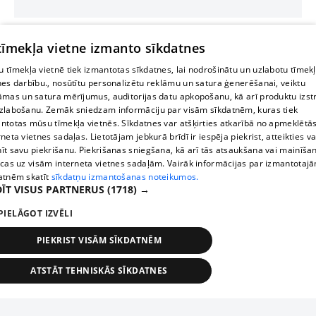
 tīmekļa vietne izmanto sīkdatnes
 tīmekļa vietnē tiek izmantotas sīkdatnes, lai nodrošinātu un uzlabotu tīmek
nes darbību., nosūtītu personalizētu reklāmu un satura ģenerēšanai, veiktu
āmas un satura mērījumus, auditorijas datu apkopošanu, kā arī produktu izst
zlabošanu. Zemāk sniedzam informāciju par visām sīkdatnēm, kuras tiek
ntotas mūsu tīmekļa vietnēs. Sīkdatnes var atšķirties atkarībā no apmeklētā
rneta vietnes sadaļas. Lietotājam jebkurā brīdī ir iespēja piekrist, atteikties va
īt savu piekrišanu. Piekrišanas sniegšana, kā arī tās atsaukšana vai mainīša
ecas uz visām interneta vietnes sadaļām. Vairāk informācijas par izmantotaj
atnēm skatīt
sīkdatņu izmantošanas noteikumos.
ĪT VISUS PARTNERUS
(1718) →
PIELĀGOT IZVĒLI
PIEKRIST VISĀM SĪKDATNĒM
ATSTĀT TEHNISKĀS SĪKDATNES
TEHNISKĀS/OBLIGĀTĀS
STATISTIKAS
MĒRĶĒŠANA