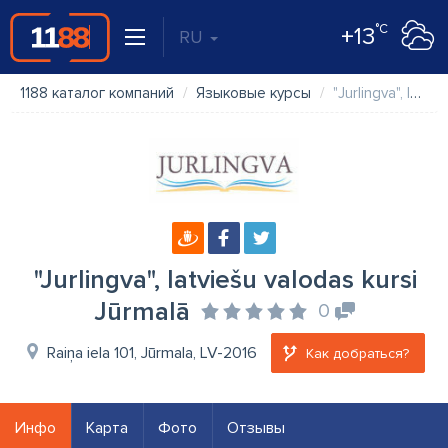
°C
+13
RU
1188 каталог компаний
Языковые курсы
"Jurlingva", latviešu valodas kursi Jūrmalā
"Jurlingva", latviešu valodas kursi
Jūrmalā
0
Raiņa iela 101, Jūrmala, LV-2016
Как добраться?
Инфо
Карта
Фото
Отзывы