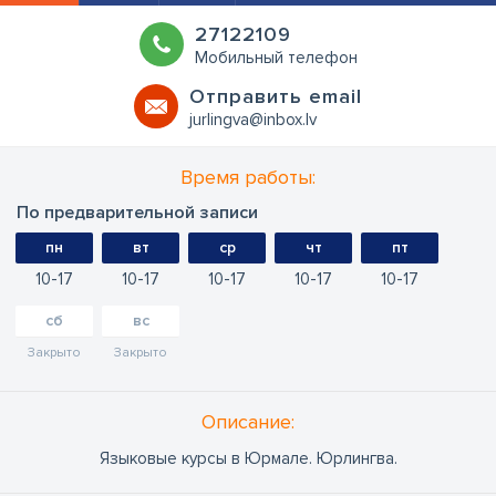
27122109
Мобильный телефон
Oтправить email
jurlingva@inbox.lv
Время работы:
По предварительной записи
пн
вт
ср
чт
пт
10
17
10
17
10
17
10
17
10
17
сб
вс
Закрыто
Закрыто
Oписание:
Языковые курсы в Юрмале. Юрлингва.