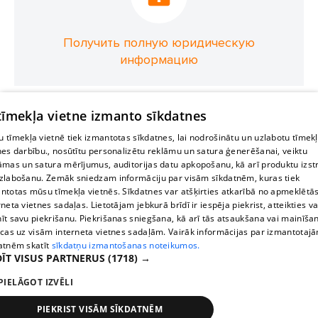
Получить полную юридическую
информацию
 tīmekļa vietne izmanto sīkdatnes
 tīmekļa vietnē tiek izmantotas sīkdatnes, lai nodrošinātu un uzlabotu tīmek
nes darbību., nosūtītu personalizētu reklāmu un satura ģenerēšanai, veiktu
āmas un satura mērījumus, auditorijas datu apkopošanu, kā arī produktu izst
zlabošanu. Zemāk sniedzam informāciju par visām sīkdatnēm, kuras tiek
ntotas mūsu tīmekļa vietnēs. Sīkdatnes var atšķirties atkarībā no apmeklētā
rneta vietnes sadaļas. Lietotājam jebkurā brīdī ir iespēja piekrist, atteikties va
īt savu piekrišanu. Piekrišanas sniegšana, kā arī tās atsaukšana vai mainīša
ecas uz visām interneta vietnes sadaļām. Vairāk informācijas par izmantotaj
atnēm skatīt
sīkdatņu izmantošanas noteikumos.
ĪT VISUS PARTNERUS
(1718) →
PIELĀGOT IZVĒLI
PIEKRIST VISĀM SĪKDATNĒM