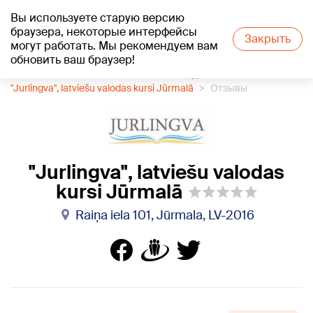
Вы используете старую версию
+19
°C
браузера, некоторые интерфейсы
Закрыть
могут работать. Мы рекомендуем вам
обновить ваш браузер!
1188 каталог компаний
Языковые курсы
"Jurlingva", latviešu valodas kursi Jūrmalā
Отзывы
"Jurlingva", latviešu valodas
kursi Jūrmalā
Raiņa iela 101, Jūrmala, LV-2016