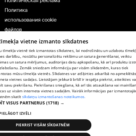
Политическая реклама
Политика
использования cookie
файлов
Добавление
 tīmekļa vietne izmanto sīkdatnes
комментариев
 tīmekļa vietnē tiek izmantotas sīkdatnes, lai nodrošinātu un uzlabotu tīmek
nes darbību., nosūtītu personalizētu reklāmu un satura ģenerēšanai, veiktu
āmas un satura mērījumus, auditorijas datu apkopošanu, kā arī produktu izst
TВ-программа
zlabošanu. Zemāk sniedzam informāciju par visām sīkdatnēm, kuras tiek
Условия договора
ntotas mūsu tīmekļa vietnēs. Sīkdatnes var atšķirties atkarībā no apmeklētā
rneta vietnes sadaļas. Lietotājam jebkurā brīdī ir iespēja piekrist, atteikties va
360 Ziņu kontakti
īt savu piekrišanu. Piekrišanas sniegšana, kā arī tās atsaukšana vai mainīša
ecas uz visām interneta vietnes sadaļām. Vairāk informācijas par izmantotaj
Helio Media
atnēm skatīt
sīkdatņu izmantošanas noteikumos.
ĪT VISUS PARTNERUS
(1718) →
Служба помощи портала: э-почта -
info@1188.lv
PIELĀGOT IZVĒLI
Copyright © 2004-2026 SIA HELIO MEDIA.
All rights reserved.
PIEKRIST VISĀM SĪKDATNĒM