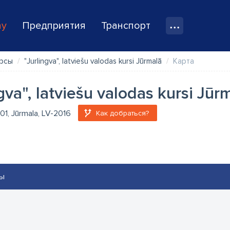
ay
Предприятия
Транспорт
урсы
"Jurlingva", latviešu valodas kursi Jūrmalā
Карта
ngva", latviešu valodas kursi Jūr
 101, Jūrmala, LV-2016
Как добраться?
ы