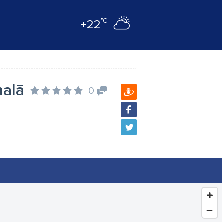
°C
+22
malā
0