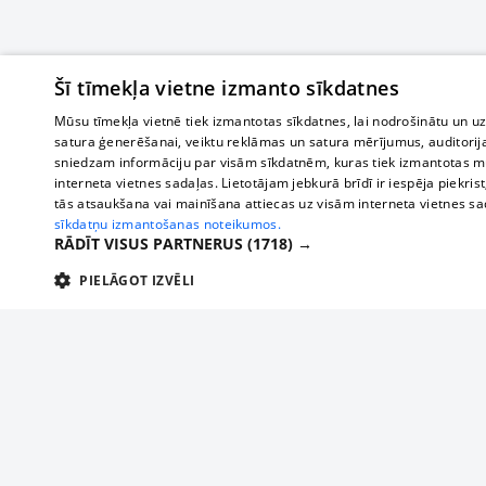
Šī tīmekļa vietne izmanto sīkdatnes
Mūsu tīmekļa vietnē tiek izmantotas sīkdatnes, lai nodrošinātu un u
satura ģenerēšanai, veiktu reklāmas un satura mērījumus, auditorij
sniedzam informāciju par visām sīkdatnēm, kuras tiek izmantotas mū
interneta vietnes sadaļas. Lietotājam jebkurā brīdī ir iespēja piekrist
tās atsaukšana vai mainīšana attiecas uz visām interneta vietnes s
sīkdatņu izmantošanas noteikumos.
RĀDĪT VISUS PARTNERUS
(1718) →
PIELĀGOT IZVĒLI
TEHNISKĀS/OBLIGĀTĀS
STATISTIKAS
M
Tehniskās/
Tehniskās/obligātās sīkdatnes nepieciešamas, lai lietotājs varētu brīvi apm
lietotājam nepieciešamo informāciju.
О нас
Предпр