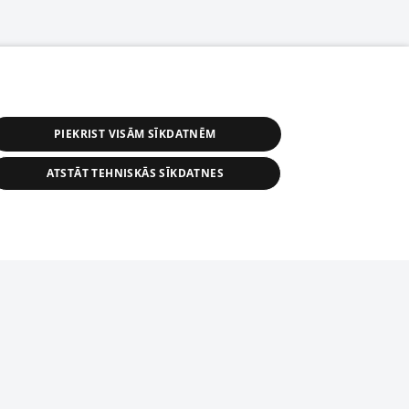
PIEKRIST VISĀM SĪKDATNĒM
ATSTĀT TEHNISKĀS SĪKDATNES
астичное распространение или
информации из баз данных 1188 в
строго запрещено. Также
tīmekļa vietne nevarēs pilnvērtīgi darboties un sniegt
автоматическое скачивание
Перепубликация любого материала,