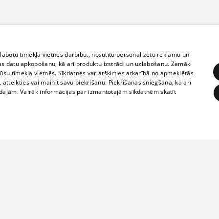
zlabotu tīmekļa vietnes darbību., nosūtītu personalizētu reklāmu un
as datu apkopošanu, kā arī produktu izstrādi un uzlabošanu. Zemāk
su tīmekļa vietnēs. Sīkdatnes var atšķirties atkarībā no apmeklētās
, atteikties vai mainīt savu piekrišanu. Piekrišanas sniegšana, kā arī
adaļām. Vairāk informācijas par izmantotajām sīkdatnēm skatīt
ĒRĶĒŠANA
FUNKCIONĀLĀS
NEKLASIFICĒTĀS
Полное или ч
obligātās
Statistikas
Mērķēšana
Funkcionālās
Neklasificētās
копирование 
любой форме 
eklēt un pārlūkot tīmekļa vietni un izmantot tās piedāvātās iespējas. Bez šīm sīkdatnēm 
запрещается 
иятия
В кинотеатрах
информации. 