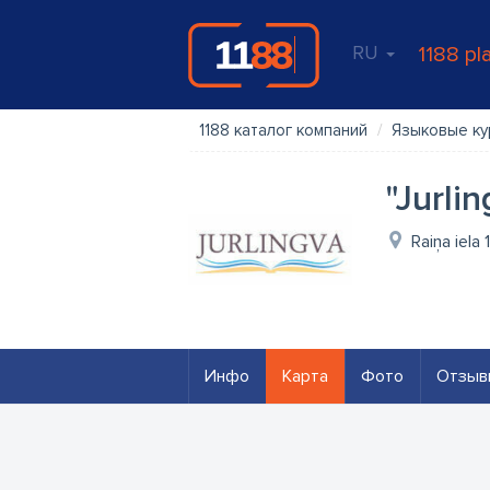
RU
1188 pl
1188 каталог компаний
Языковые к
"Jurli
Raiņa iela
Инфо
Карта
Фото
Отзыв