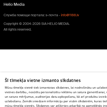
Helio Media
Служба помощи портала: э-почта -
info@1188.lv
Copyright © 2004-2026 SIA HELIO MEDIA.
All rights reserved.
Šī tīmekļa vietne izmanto sīkdatnes
Mūsu tīmekļa vietnē tiek izmantotas sīkdatnes, lai nodrošinātu un uzlabo
vietnes darbību., nosūtītu personalizētu reklāmu un satura ģenerēšanai, 
un satura mērījumus, auditorijas datu apkopošanu, kā arī produktu izstrā
uzlabošanu. Zemāk sniedzam informāciju par visām sīkdatnēm, kuras tie
mūsu tīmekļa vietnēs. Sīkdatnes var atšķirties atkarībā no apmeklētās in