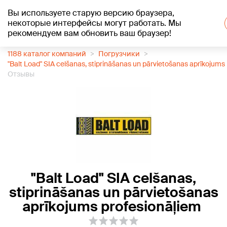
Вы используете старую версию браузера,
+26
°C
некоторые интерфейсы могут работать. Мы
рекомендуем вам обновить ваш браузер!
1188 каталог компаний
Погрузчики
"Balt Load" SIA celšanas, stiprināšanas un pārvietošanas aprīkojums
Отзывы
"Balt Load" SIA celšanas,
stiprināšanas un pārvietošanas
aprīkojums profesionāļiem