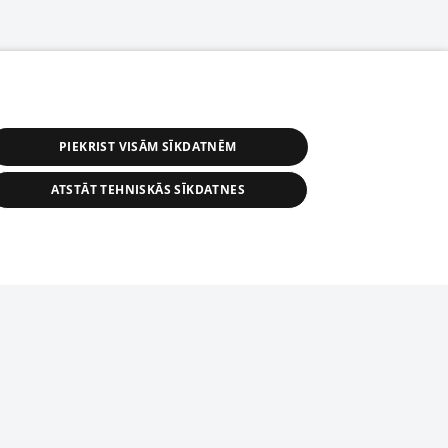
PIEKRIST VISĀM SĪKDATNĒM
ATSTĀT TEHNISKĀS SĪKDATNES
астичное распространение или
информации из баз данных 1188 в
строго запрещено. Также
tīmekļa vietne nevarēs pilnvērtīgi darboties un sniegt
автоматическое скачивание
Перепубликация любого материала,