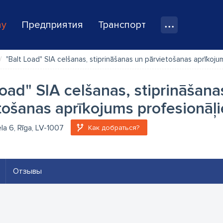
ay
Предприятия
Транспорт
"Balt Load" SIA celšanas, stiprināšanas un pārvietošanas aprīkoju
Load" SIA celšanas, stiprināšana
tošanas aprīkojums profesionāļ
ela 6, Rīga, LV-1007
Как добраться?
Отзывы