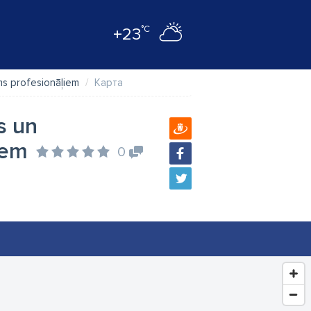
°C
+23
ms profesionāļiem
Карта
s un
iem
0