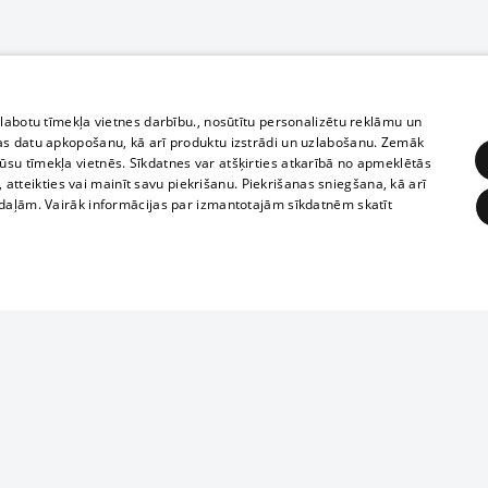
zlabotu tīmekļa vietnes darbību., nosūtītu personalizētu reklāmu un
as datu apkopošanu, kā arī produktu izstrādi un uzlabošanu. Zemāk
su tīmekļa vietnēs. Sīkdatnes var atšķirties atkarībā no apmeklētās
, atteikties vai mainīt savu piekrišanu. Piekrišanas sniegšana, kā arī
adaļām. Vairāk informācijas par izmantotajām sīkdatnēm skatīt
ĒRĶĒŠANA
FUNKCIONĀLĀS
NEKLASIFICĒTĀS
Полное или ч
obligātās
Statistikas
Mērķēšana
Funkcionālās
Neklasificētās
копирование 
любой форме 
eklēt un pārlūkot tīmekļa vietni un izmantot tās piedāvātās iespējas. Bez šīm sīkdatnēm 
запрещается 
иятия
В кинотеатрах
информации. 