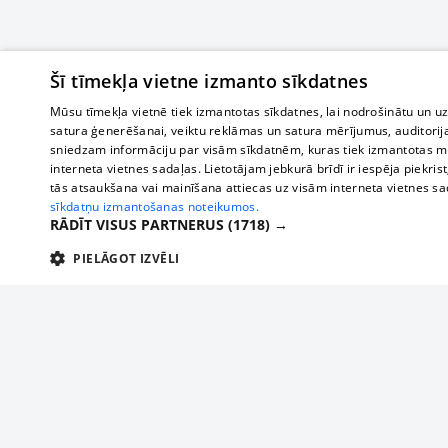
Šī tīmekļa vietne izmanto sīkdatnes
Mūsu tīmekļa vietnē tiek izmantotas sīkdatnes, lai nodrošinātu un u
satura ģenerēšanai, veiktu reklāmas un satura mērījumus, auditorij
sniedzam informāciju par visām sīkdatnēm, kuras tiek izmantotas mū
interneta vietnes sadaļas. Lietotājam jebkurā brīdī ir iespēja piekrist
tās atsaukšana vai mainīšana attiecas uz visām interneta vietnes s
sīkdatņu izmantošanas noteikumos.
RĀDĪT VISUS PARTNERUS
(1718) →
PIELĀGOT IZVĒLI
TEHNISKĀS/OBLIGĀTĀS
STATISTIKAS
M
Tehniskās/
Tehniskās/obligātās sīkdatnes nepieciešamas, lai lietotājs varētu brīvi apm
lietotājam nepieciešamo informāciju.
О нас
Предпр