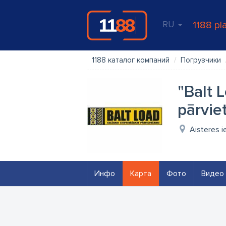
RU
1188 pl
1188 каталог компаний
Погрузчики
"Balt 
pārvie
Aisteres i
Инфо
Карта
Фото
Видео