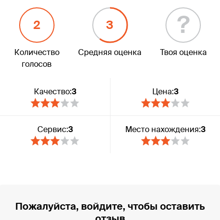
?
2
3
Количество
Средняя оценка
Твоя оценка
голосов
Качество:
3
Цена:
3
Сервис:
3
Место нахождения:
3
Пожалуйста, войдите, чтобы оставить
отзыв