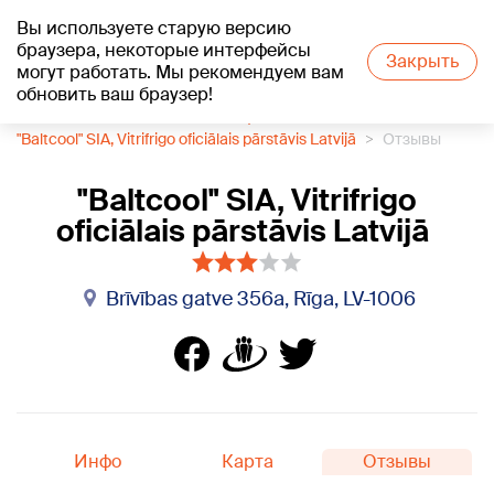
Вы используете старую версию
+18
°C
браузера, некоторые интерфейсы
Закрыть
могут работать. Мы рекомендуем вам
обновить ваш браузер!
1188 каталог компаний
Сейфы
"Baltcool" SIA, Vitrifrigo oficiālais pārstāvis Latvijā
Отзывы
"Baltcool" SIA, Vitrifrigo
oficiālais pārstāvis Latvijā
Brīvības gatve 356a, Rīga, LV-1006
Инфо
Карта
Отзывы