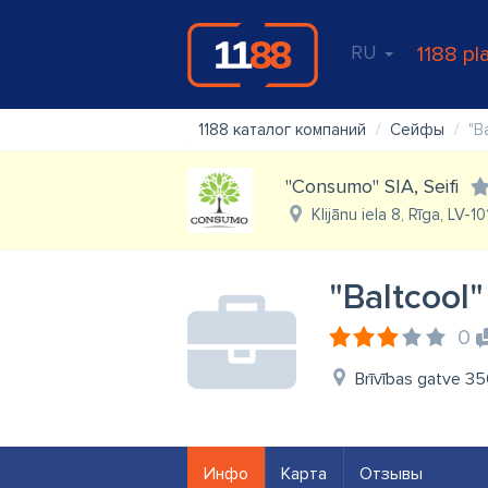
RU
1188 pl
1188 каталог компаний
Сейфы
"Ba
"Consumo" SIA, Seifi
Klijānu iela 8, Rīga, LV-10
"Baltcool" 
0
Brīvības gatve 35
Инфо
Карта
Отзывы