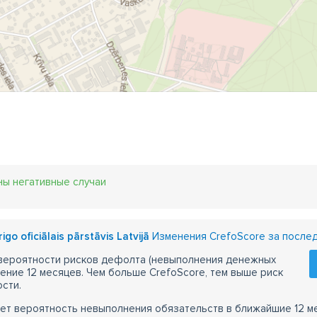
ны негативные случаи
rigo oficiālais pārstāvis Latvijā
Изменения CrefoScore за послед
 вероятности рисков дефолта (невыполнения денежных
чение 12 месяцев. Чем больше CrefoScore, тем выше риск
сти.
ет вероятность невыполнения обязательств в ближайшие 12 м