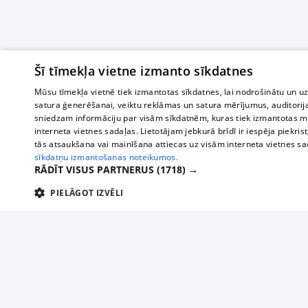
Šī tīmekļa vietne izmanto sīkdatnes
Mūsu tīmekļa vietnē tiek izmantotas sīkdatnes, lai nodrošinātu un u
satura ģenerēšanai, veiktu reklāmas un satura mērījumus, auditorij
sniedzam informāciju par visām sīkdatnēm, kuras tiek izmantotas mū
interneta vietnes sadaļas. Lietotājam jebkurā brīdī ir iespēja piekrist
tās atsaukšana vai mainīšana attiecas uz visām interneta vietnes s
sīkdatņu izmantošanas noteikumos.
RĀDĪT VISUS PARTNERUS
(1718) →
PIELĀGOT IZVĒLI
TEHNISKĀS/OBLIGĀTĀS
STATISTIKAS
M
Tehniskās/
Tehniskās/obligātās sīkdatnes nepieciešamas, lai lietotājs varētu brīvi apm