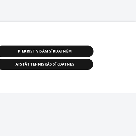
PIEKRIST VISĀM SĪKDATNĒM
ATSTĀT TEHNISKĀS SĪKDATNES
астичное распространение или
информации из баз данных 1188 в
строго запрещено. Также
tīmekļa vietne nevarēs pilnvērtīgi darboties un sniegt