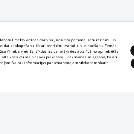
zlabotu tīmekļa vietnes darbību., nosūtītu personalizētu reklāmu un
as datu apkopošanu, kā arī produktu izstrādi un uzlabošanu. Zemāk
su tīmekļa vietnēs. Sīkdatnes var atšķirties atkarībā no apmeklētās
, atteikties vai mainīt savu piekrišanu. Piekrišanas sniegšana, kā arī
adaļām. Vairāk informācijas par izmantotajām sīkdatnēm skatīt
ĒRĶĒŠANA
FUNKCIONĀLĀS
NEKLASIFICĒTĀS
Полное или ч
obligātās
Statistikas
Mērķēšana
Funkcionālās
Neklasificētās
копирование 
любой форме 
eklēt un pārlūkot tīmekļa vietni un izmantot tās piedāvātās iespējas. Bez šīm sīkdatnēm 