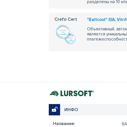
разделены на 10 кл
Crefo Cert
"Baltcool" SIA, Vitrif
Объективный, автом
является уникальны
платёжеспособности
ИНФО
Название:
B