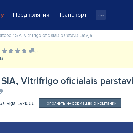
ay
Предприятия
Транспорт
ltcool" SIA, Vitrifrigo oficiālais pārstāvis Latvijā
0
13
SIA, Vitrifrigo oficiālais pārstāv
6a, Rīga, LV-1006
Пополнить информацию о компании