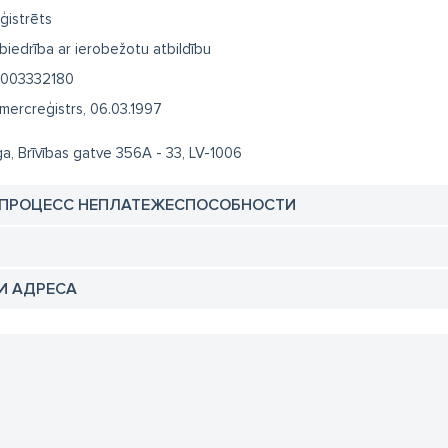
ģistrēts
biedrība ar ierobežotu atbildību
003332180
mercreģistrs, 06.03.1997
ga, Brīvības gatve 356A - 33, LV-1006
 ПРОЦЕСС НЕПЛАТЕЖЕСПОСОБНОСТИ
И АДРЕСА