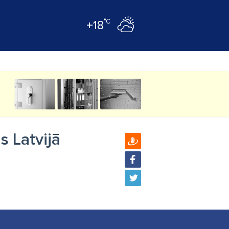
°C
+18
is Latvijā