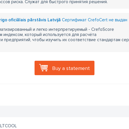
ассов риска. Служат для быстрого принятия решения.
rigo oficiālais pārstāvis Latvijā
Сертификат CrefoCert не выдан
атизированный и легко интерпретируемый - CrefoScore
м индексом, который используется для расчёта
 предприятий, чтобы изучить их соответствие стандартам сер
Buy a statement
ALTCOOL