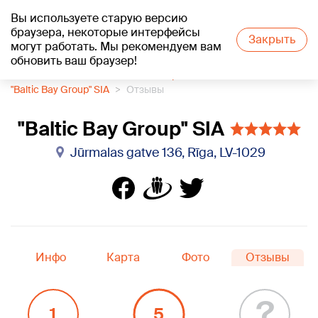
Вы используете старую версию
+18
°C
браузера, некоторые интерфейсы
Закрыть
могут работать. Мы рекомендуем вам
обновить ваш браузер!
1188 каталог компаний
Автосервис
"Baltic Bay Group" SIA
Отзывы
"Baltic Bay Group" SIA
Jūrmalas gatve 136, Rīga, LV-1029
Инфо
Карта
Фото
Отзывы
?
1
5