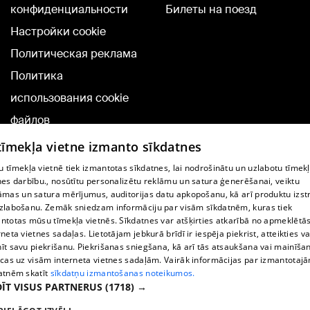
конфиденциальности
Билеты на поезд
Настройки cookie
Политическая реклама
Политика
использования cookie
файлов
Добавление
 tīmekļa vietne izmanto sīkdatnes
комментариев
 tīmekļa vietnē tiek izmantotas sīkdatnes, lai nodrošinātu un uzlabotu tīmek
nes darbību., nosūtītu personalizētu reklāmu un satura ģenerēšanai, veiktu
āmas un satura mērījumus, auditorijas datu apkopošanu, kā arī produktu izst
TВ-программа
zlabošanu. Zemāk sniedzam informāciju par visām sīkdatnēm, kuras tiek
Условия договора
ntotas mūsu tīmekļa vietnēs. Sīkdatnes var atšķirties atkarībā no apmeklētā
rneta vietnes sadaļas. Lietotājam jebkurā brīdī ir iespēja piekrist, atteikties va
360 Ziņu kontakti
īt savu piekrišanu. Piekrišanas sniegšana, kā arī tās atsaukšana vai mainīša
ecas uz visām interneta vietnes sadaļām. Vairāk informācijas par izmantotaj
Helio Media
atnēm skatīt
sīkdatņu izmantošanas noteikumos.
ĪT VISUS PARTNERUS
(1718) →
Служба помощи портала: э-почта -
info@1188.lv