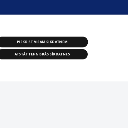
PIEKRIST VISĀM SĪKDATNĒM
ATSTĀT TEHNISKĀS SĪKDATNES
астичное распространение или
информации из баз данных 1188 в
строго запрещено. Также
tīmekļa vietne nevarēs pilnvērtīgi darboties un sniegt
автоматическое скачивание
Перепубликация любого материала,