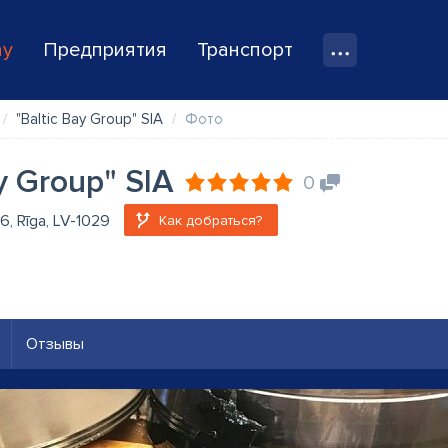
ay
Предприятия
Транспорт
"Baltic Bay Group" SIA
Фото
y Group" SIA
0
6, Rīga, LV-1029
Как добраться?
Отзывы