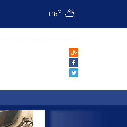
°C
+18