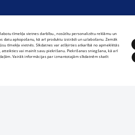
zlabotu tīmekļa vietnes darbību., nosūtītu personalizētu reklāmu un
as datu apkopošanu, kā arī produktu izstrādi un uzlabošanu. Zemāk
su tīmekļa vietnēs. Sīkdatnes var atšķirties atkarībā no apmeklētās
, atteikties vai mainīt savu piekrišanu. Piekrišanas sniegšana, kā arī
adaļām. Vairāk informācijas par izmantotajām sīkdatnēm skatīt
ĒRĶĒŠANA
FUNKCIONĀLĀS
NEKLASIFICĒTĀS
Полное или ч
obligātās
Statistikas
Mērķēšana
Funkcionālās
Neklasificētās
копирование 
любой форме 
eklēt un pārlūkot tīmekļa vietni un izmantot tās piedāvātās iespējas. Bez šīm sīkdatnēm 
запрещается 
иятия
В кинотеатрах
информации. 