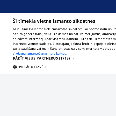
Šī tīmekļa vietne izmanto sīkdatnes
Mūsu tīmekļa vietnē tiek izmantotas sīkdatnes, lai nodrošinātu un u
satura ģenerēšanai, veiktu reklāmas un satura mērījumus, auditorij
sniedzam informāciju par visām sīkdatnēm, kuras tiek izmantotas mū
interneta vietnes sadaļas. Lietotājam jebkurā brīdī ir iespēja piekrist
tās atsaukšana vai mainīšana attiecas uz visām interneta vietnes s
sīkdatņu izmantošanas noteikumos.
RĀDĪT VISUS PARTNERUS
(1718) →
PIELĀGOT IZVĒLI
TEHNISKĀS/OBLIGĀTĀS
STATISTIKAS
M
Tehniskās/
Tehniskās/obligātās sīkdatnes nepieciešamas, lai lietotājs varētu brīvi apm
lietotājam nepieciešamo informāciju.
О нас
Предпр