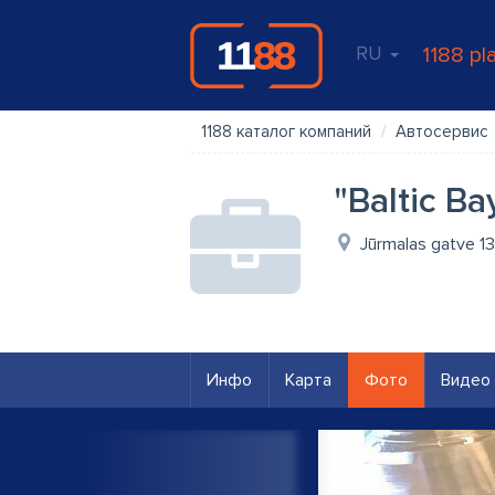
RU
1188 pl
1188 каталог компаний
Автосервис
"Baltic Ba
Jūrmalas gatve 13
Инфо
Карта
Фото
Видео