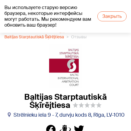
Вы используете старую версию
+18
°C
браузера, некоторые интерфейсы
Закрыть
могут работать. Мы рекомендуем вам
обновить ваш браузер!
1188 каталог компаний
Суды
Baltijas Starptautiskā Šķīrējtiesa
Отзывы
Baltijas Starptautiskā
Šķīrējtiesa
Strēlnieku iela 9 - 7, durvju kods 8, Rīga, LV-1010