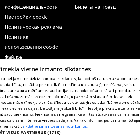
конфиденциальности
Билеты на поезд
Настройки cookie
Политическая реклама
Политика
использования cookie
файлов
Добавление
 tīmekļa vietne izmanto sīkdatnes
комментариев
 tīmekļa vietnē tiek izmantotas sīkdatnes, lai nodrošinātu un uzlabotu tīmek
nes darbību., nosūtītu personalizētu reklāmu un satura ģenerēšanai, veiktu
āmas un satura mērījumus, auditorijas datu apkopošanu, kā arī produktu izst
TВ-программа
zlabošanu. Zemāk sniedzam informāciju par visām sīkdatnēm, kuras tiek
Условия договора
ntotas mūsu tīmekļa vietnēs. Sīkdatnes var atšķirties atkarībā no apmeklētā
rneta vietnes sadaļas. Lietotājam jebkurā brīdī ir iespēja piekrist, atteikties va
360 Ziņu kontakti
īt savu piekrišanu. Piekrišanas sniegšana, kā arī tās atsaukšana vai mainīša
ecas uz visām interneta vietnes sadaļām. Vairāk informācijas par izmantotaj
Helio Media
atnēm skatīt
sīkdatņu izmantošanas noteikumos.
ĪT VISUS PARTNERUS
(1718) →
Служба помощи портала: э-почта -
info@1188.lv