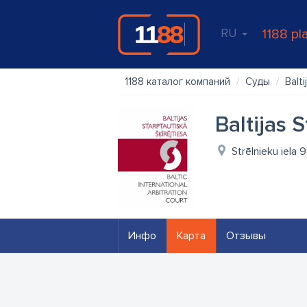
RU
1188 pl
1188 каталог компаний
Суды
Balti
Baltijas 
Strēlnieku iela 9
Инфо
Карта
Отзывы