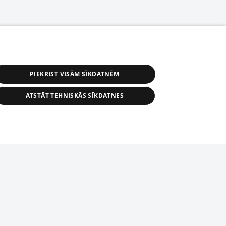
PIEKRIST VISĀM SĪKDATNĒM
ATSTĀT TEHNISKĀS SĪKDATNES
астичное распространение или
информации из баз данных 1188 в
строго запрещено. Также
tīmekļa vietne nevarēs pilnvērtīgi darboties un sniegt
автоматическое скачивание
Перепубликация любого материала,