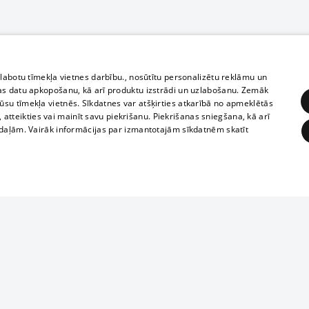
zlabotu tīmekļa vietnes darbību., nosūtītu personalizētu reklāmu un
as datu apkopošanu, kā arī produktu izstrādi un uzlabošanu. Zemāk
su tīmekļa vietnēs. Sīkdatnes var atšķirties atkarībā no apmeklētās
, atteikties vai mainīt savu piekrišanu. Piekrišanas sniegšana, kā arī
adaļām. Vairāk informācijas par izmantotajām sīkdatnēm skatīt
ĒRĶĒŠANA
FUNKCIONĀLĀS
NEKLASIFICĒTĀS
Полное или ч
obligātās
Statistikas
Mērķēšana
Funkcionālās
Neklasificētās
копирование 
любой форме 
eklēt un pārlūkot tīmekļa vietni un izmantot tās piedāvātās iespējas. Bez šīm sīkdatnēm 
запрещается 
иятия
В кинотеатрах
информации. 