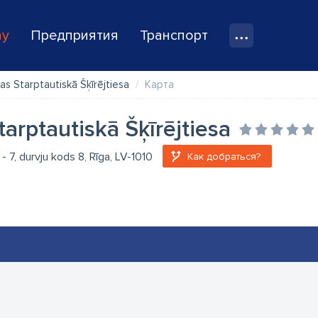
ay
Предприятия
Транспорт
jas Starptautiskā Šķīrējtiesa
Карта
Starptautiskā Šķīrējtiesa
 - 7, durvju kods 8, Rīga, LV-1010
Как добраться?