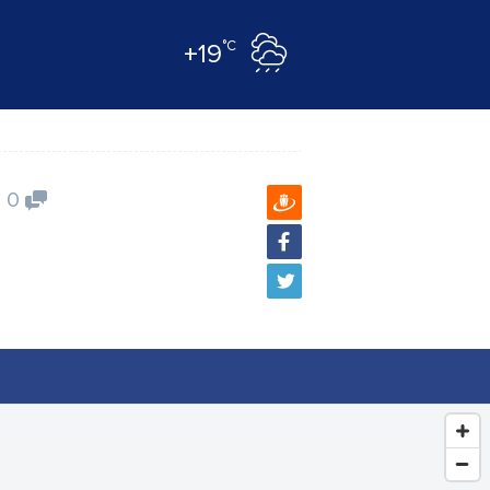
°C
+19
0