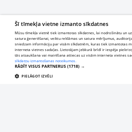
Šī tīmekļa vietne izmanto sīkdatnes
Mūsu tīmekļa vietnē tiek izmantotas sīkdatnes, lai nodrošinātu un u
satura ģenerēšanai, veiktu reklāmas un satura mērījumus, auditorij
sniedzam informāciju par visām sīkdatnēm, kuras tiek izmantotas mū
interneta vietnes sadaļas. Lietotājam jebkurā brīdī ir iespēja piekrist
tās atsaukšana vai mainīšana attiecas uz visām interneta vietnes s
sīkdatņu izmantošanas noteikumos.
RĀDĪT VISUS PARTNERUS
(1718) →
PIELĀGOT IZVĒLI
TEHNISKĀS/OBLIGĀTĀS
STATISTIKAS
M
Tehniskās/
Tehniskās/obligātās sīkdatnes nepieciešamas, lai lietotājs varētu brīvi apm
lietotājam nepieciešamo informāciju.
О нас
Предпр