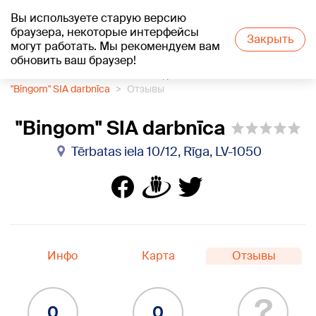
Вы используете старую версию
+12
°C
браузера, некоторые интерфейсы
Закрыть
могут работать. Мы рекомендуем вам
обновить ваш браузер!
1188 каталог компаний
Часы, ремонт часов
"Bingom" SIA darbnīca
Отзывы
"Bingom" SIA darbnīca
Tērbatas iela 10/12, Rīga, LV-1050
Инфо
Карта
Отзывы
?
0
0