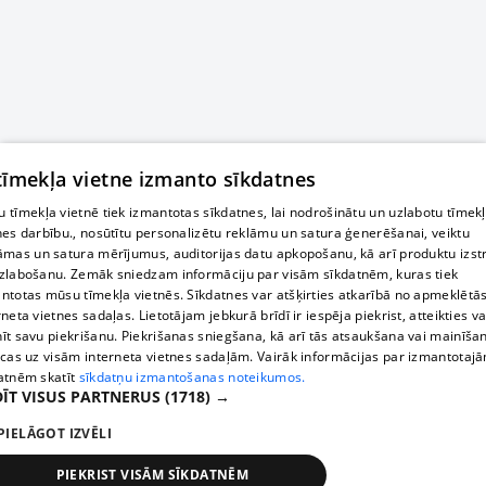
 tīmekļa vietne izmanto sīkdatnes
 tīmekļa vietnē tiek izmantotas sīkdatnes, lai nodrošinātu un uzlabotu tīmek
nes darbību., nosūtītu personalizētu reklāmu un satura ģenerēšanai, veiktu
āmas un satura mērījumus, auditorijas datu apkopošanu, kā arī produktu izst
zlabošanu. Zemāk sniedzam informāciju par visām sīkdatnēm, kuras tiek
ntotas mūsu tīmekļa vietnēs. Sīkdatnes var atšķirties atkarībā no apmeklētā
rneta vietnes sadaļas. Lietotājam jebkurā brīdī ir iespēja piekrist, atteikties va
īt savu piekrišanu. Piekrišanas sniegšana, kā arī tās atsaukšana vai mainīša
ecas uz visām interneta vietnes sadaļām. Vairāk informācijas par izmantotaj
atnēm skatīt
sīkdatņu izmantošanas noteikumos.
ĪT VISUS PARTNERUS
(1718) →
PIELĀGOT IZVĒLI
PIEKRIST VISĀM SĪKDATNĒM