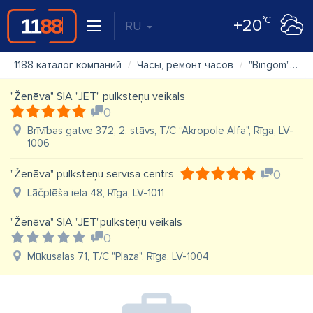
°C
+20
RU
1188 каталог компаний
Часы, ремонт часов
"Bingom" SIA darbnīca
"Ženēva" SIA "JET" pulksteņu veikals
0
Brīvības gatve 372, 2. stāvs, T/C “Akropole Alfa", Rīga, LV-
1006
"Ženēva" pulksteņu servisa centrs
0
Lāčplēša iela 48, Rīga, LV-1011
"Ženēva" SIA "JET"pulksteņu veikals
0
Mūkusalas 71, T/C "Plaza", Rīga, LV-1004