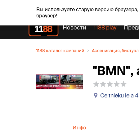
пт, 07.08.2026.
+19
°C
Alfrēds, Fredis, Madars
Вы используете старую версию браузера,
браузер!
Новости
1188 play
Пред
1188 каталог компаний
Ассенизация, биотуа
"BMN", 
Celtnieku iela 
Инфо