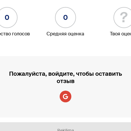
?
0
0
ство голосов
Средняя оценка
Твоя оце
Пожалуйста, войдите, чтобы оставить
отзыв
Reklāma