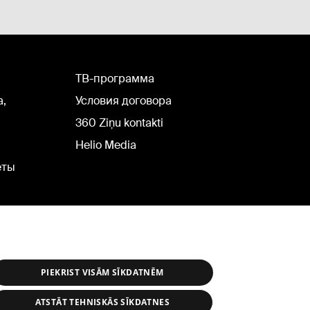
TВ-программа
а,
Условия договора
360 Ziņu kontakti
Helio Media
еты
PIEKRIST VISĀM SĪKDATNĒM
ATSTĀT TEHNISKĀS SĪKDATNES