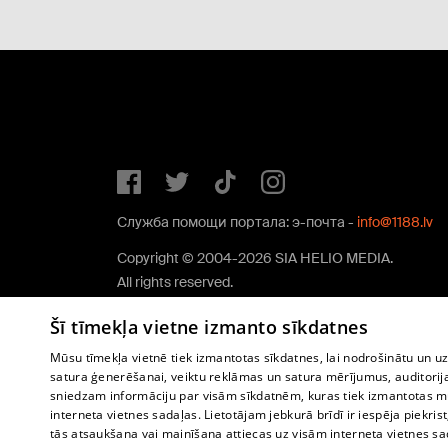
Служба помощи портала: э-почта -
info@1188.lv
Copyright © 2004-2026 SIA HELIO MEDIA.
All rights reserved.
Šī tīmekļa vietne izmanto sīkdatnes
Mūsu tīmekļa vietnē tiek izmantotas sīkdatnes, lai nodrošinātu un u
satura ģenerēšanai, veiktu reklāmas un satura mērījumus, auditorij
sniedzam informāciju par visām sīkdatnēm, kuras tiek izmantotas mū
interneta vietnes sadaļas. Lietotājam jebkurā brīdī ir iespēja piekrist
tās atsaukšana vai mainīšana attiecas uz visām interneta vietnes s