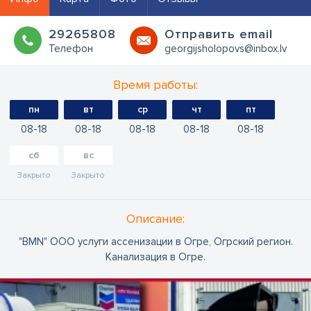
29265808
Oтправить email
Телефон
georgijsholopovs@inbox.lv
Время работы:
пн
вт
ср
чт
пт
08
18
08
18
08
18
08
18
08
18
сб
вс
Закрыто
Закрыто
Oписание:
"BMN" ООО услуги ассенизации в Огре, Огрский регион.
Канализация в Огре.