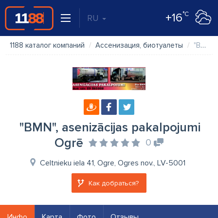
°C
+16
RU
1188 каталог компаний
Ассенизация, биотуалеты
"BMN", asenizācijas pakalpojumi Ogrē
"BMN", asenizācijas pakalpojumi
Ogrē
0
Celtnieku iela 41, Ogre, Ogres nov., LV-5001
Как добраться?
Инфо
Карта
Фото
Отзывы