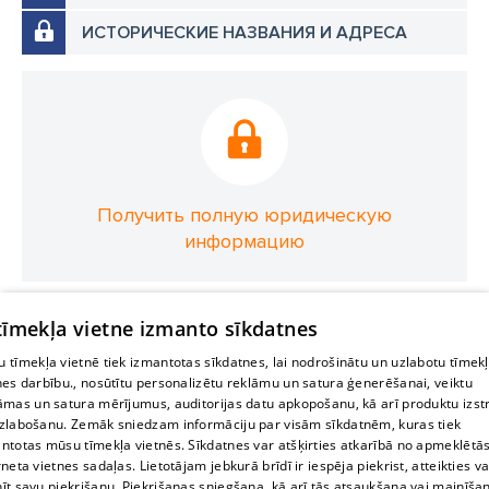
ИСТОРИЧЕСКИЕ НАЗВАНИЯ И АДРЕСА
Получить полную юридическую
информацию
 tīmekļa vietne izmanto sīkdatnes
 tīmekļa vietnē tiek izmantotas sīkdatnes, lai nodrošinātu un uzlabotu tīmek
nes darbību., nosūtītu personalizētu reklāmu un satura ģenerēšanai, veiktu
āmas un satura mērījumus, auditorijas datu apkopošanu, kā arī produktu izst
zlabošanu. Zemāk sniedzam informāciju par visām sīkdatnēm, kuras tiek
ntotas mūsu tīmekļa vietnēs. Sīkdatnes var atšķirties atkarībā no apmeklētā
rneta vietnes sadaļas. Lietotājam jebkurā brīdī ir iespēja piekrist, atteikties va
īt savu piekrišanu. Piekrišanas sniegšana, kā arī tās atsaukšana vai mainīša