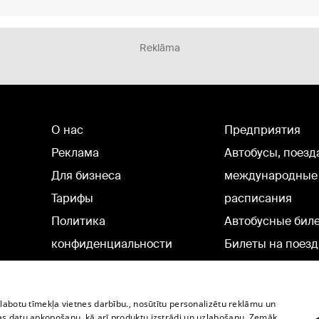
Reklāma
О нас
Предприятия
Реклама
Автобусы, поезд
Для бизнеса
международные
Тарифы
расписания
Политика
Автобусные бил
конфиденциальности
Билеты на поезд
Настройки cookie
Политическая реклама
zlabotu tīmekļa vietnes darbību., nosūtītu personalizētu reklāmu un
Политика использования
as datu apkopošanu, kā arī produktu izstrādi un uzlabošanu. Zemāk