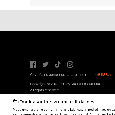
Служба помощи портала: э-почта -
info@1188.lv
Copyright © 2004-2026 SIA HELIO MEDIA.
All rights reserved.
Šī tīmekļa vietne izmanto sīkdatnes
Mūsu tīmekļa vietnē tiek izmantotas sīkdatnes, lai nodrošinātu un u
satura ģenerēšanai, veiktu reklāmas un satura mērījumus, auditorij