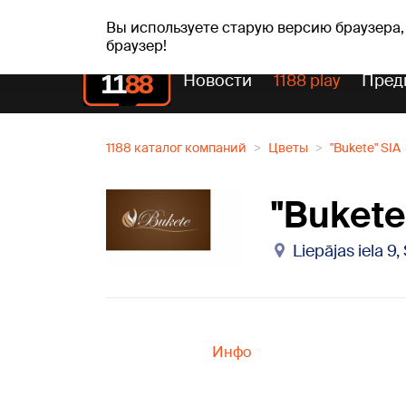
пт, 07.08.2026.
+20
°C
Alfrēds, Fredis, Madars
Вы используете старую версию браузера,
браузер!
Новости
1188 play
Пред
1188 каталог компаний
Цветы
"Bukete" SIA
"Bukete
Liepājas iela 9
Инфо