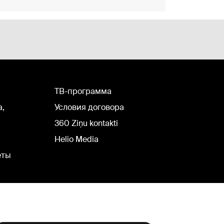
TВ-программа
а,
Условия договора
360 Ziņu kontakti
Helio Media
еты