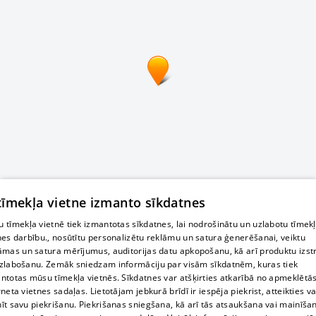
 tīmekļa vietne izmanto sīkdatnes
 tīmekļa vietnē tiek izmantotas sīkdatnes, lai nodrošinātu un uzlabotu tīmek
nes darbību., nosūtītu personalizētu reklāmu un satura ģenerēšanai, veiktu
āmas un satura mērījumus, auditorijas datu apkopošanu, kā arī produktu izst
zlabošanu. Zemāk sniedzam informāciju par visām sīkdatnēm, kuras tiek
ntotas mūsu tīmekļa vietnēs. Sīkdatnes var atšķirties atkarībā no apmeklētā
rneta vietnes sadaļas. Lietotājam jebkurā brīdī ir iespēja piekrist, atteikties va
īt savu piekrišanu. Piekrišanas sniegšana, kā arī tās atsaukšana vai mainīša