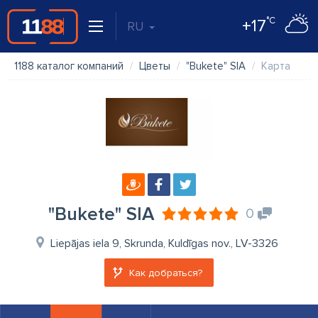
°C
+17
RU
1188 каталог компаний
Цветы
"Bukete" SIA
Карта
"Bukete" SIA
0
Liepājas iela 9, Skrunda, Kuldīgas nov., LV-3326
Как добраться?