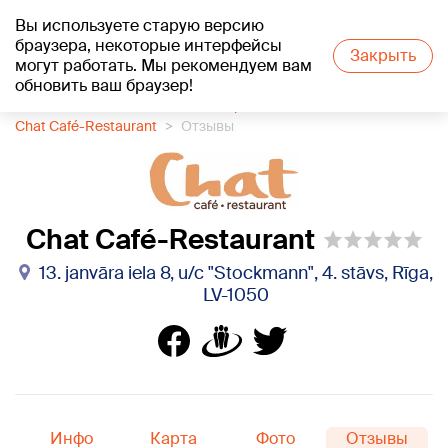
Вы используете старую версию
+15
°C
браузера, некоторые интерфейсы
Закрыть
могут работать. Мы рекомендуем вам
обновить ваш браузер!
1188 каталог компаний
Ресторан
Chat Café-Restaurant
Отзывы
Chat Café-Restaurant
13. janvāra iela 8, u/c "Stockmann", 4. stāvs, Rīga,
LV-1050
Инфо
Карта
Фото
Отзывы