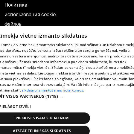
Политика
использования cookie
файлов
Добавление
 tīmekļa vietne izmanto sīkdatnes
комментариев
 tīmekļa vietnē tiek izmantotas sīkdatnes, lai nodrošinātu un uzlabotu tīmek
nes darbību., nosūtītu personalizētu reklāmu un satura ģenerēšanai, veiktu
āmas un satura mērījumus, auditorijas datu apkopošanu, kā arī produktu izst
TВ-программа
zlabošanu. Zemāk sniedzam informāciju par visām sīkdatnēm, kuras tiek
Условия договора
ntotas mūsu tīmekļa vietnēs. Sīkdatnes var atšķirties atkarībā no apmeklētā
rneta vietnes sadaļas. Lietotājam jebkurā brīdī ir iespēja piekrist, atteikties va
360 Ziņu kontakti
īt savu piekrišanu. Piekrišanas sniegšana, kā arī tās atsaukšana vai mainīša
ecas uz visām interneta vietnes sadaļām. Vairāk informācijas par izmantotaj
Helio Media
atnēm skatīt
sīkdatņu izmantošanas noteikumos.
ĪT VISUS PARTNERUS
(1718) →
Служба помощи портала: э-почта -
info@1188.lv
PIELĀGOT IZVĒLI
Copyright © 2004-2026 SIA HELIO MEDIA.
All rights reserved.
PIEKRIST VISĀM SĪKDATNĒM
ATSTĀT TEHNISKĀS SĪKDATNES