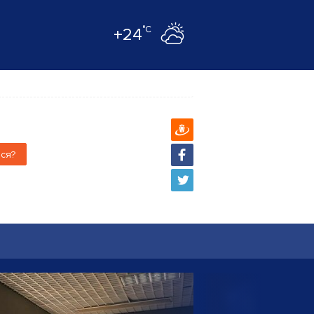
°C
+24
ся?