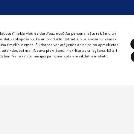
zlabotu tīmekļa vietnes darbību., nosūtītu personalizētu reklāmu un
as datu apkopošanu, kā arī produktu izstrādi un uzlabošanu. Zemāk
su tīmekļa vietnēs. Sīkdatnes var atšķirties atkarībā no apmeklētās
, atteikties vai mainīt savu piekrišanu. Piekrišanas sniegšana, kā arī
adaļām. Vairāk informācijas par izmantotajām sīkdatnēm skatīt
ĒRĶĒŠANA
FUNKCIONĀLĀS
NEKLASIFICĒTĀS
Полное или ч
obligātās
Statistikas
Mērķēšana
Funkcionālās
Neklasificētās
копирование 
любой форме 
eklēt un pārlūkot tīmekļa vietni un izmantot tās piedāvātās iespējas. Bez šīm sīkdatnēm 
запрещается 
иятия
В кинотеатрах
информации. 