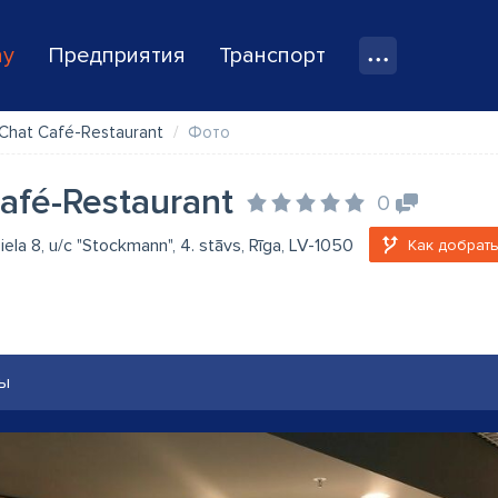
ay
Предприятия
Транспорт
Chat Café-Restaurant
Фото
afé-Restaurant
0
 iela 8, u/c "Stockmann", 4. stāvs, Rīga, LV-1050
Как добрать
ы