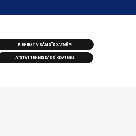
PIEKRIST VISĀM SĪKDATNĒM
ATSTĀT TEHNISKĀS SĪKDATNES
астичное распространение или
информации из баз данных 1188 в
строго запрещено. Также
tīmekļa vietne nevarēs pilnvērtīgi darboties un sniegt
автоматическое скачивание
Перепубликация любого материала,