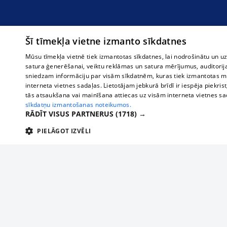
Šī tīmekļa vietne izmanto sīkdatnes
Mūsu tīmekļa vietnē tiek izmantotas sīkdatnes, lai nodrošinātu un u
satura ģenerēšanai, veiktu reklāmas un satura mērījumus, auditorij
sniedzam informāciju par visām sīkdatnēm, kuras tiek izmantotas mū
interneta vietnes sadaļas. Lietotājam jebkurā brīdī ir iespēja piekrist
tās atsaukšana vai mainīšana attiecas uz visām interneta vietnes s
sīkdatņu izmantošanas noteikumos.
RĀDĪT VISUS PARTNERUS
(1718) →
PIELĀGOT IZVĒLI
TEHNISKĀS/OBLIGĀTĀS
STATISTIKAS
M
Tehniskās/
Tehniskās/obligātās sīkdatnes nepieciešamas, lai lietotājs varētu brīvi apm
lietotājam nepieciešamo informāciju.
О нас
Предпр