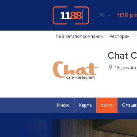
RU
1188 pl
1188 каталог компаний
Ресторан
Chat C
13. janvāra
Инфо
Карта
Фото
Отзыв