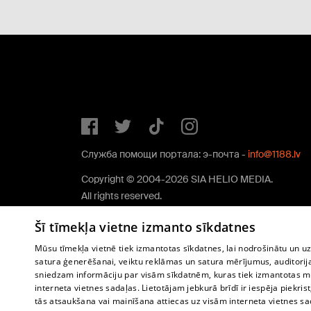
Служба помощи портала: э-почта -
info@1188.lv
Copyright © 2004-2026 SIA HELIO MEDIA.
All rights reserved.
Šī tīmekļa vietne izmanto sīkdatnes
Mūsu tīmekļa vietnē tiek izmantotas sīkdatnes, lai nodrošinātu un u
satura ģenerēšanai, veiktu reklāmas un satura mērījumus, auditorij
sniedzam informāciju par visām sīkdatnēm, kuras tiek izmantotas mū
interneta vietnes sadaļas. Lietotājam jebkurā brīdī ir iespēja piekrist
tās atsaukšana vai mainīšana attiecas uz visām interneta vietnes s