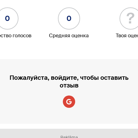
?
0
0
ство голосов
Средняя оценка
Твоя оце
Пожалуйста, войдите, чтобы оставить
отзыв
Reklāma