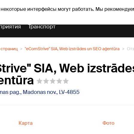
оз погоды
Гороскопы
 некоторые интерфейсы могут работать. Мы рекомендуе
приятия
Транспорт
 страниц
"eComStrive" SIA, Web izstrādes un SEO aģentūra
От
rive" SIA, Web izstrāde
entūra
enas pag., Madonas nov., LV-4855
Карта
Фото