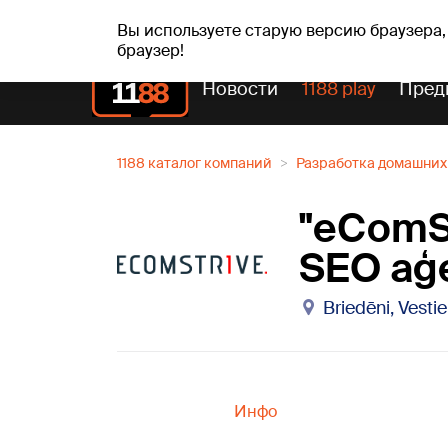
Прогн
чт, 06.08.2026.
+24
°C
Aisma, Askolds
Вы используете старую версию браузера,
браузер!
Новости
1188 play
Пред
1188 каталог компаний
Разработка домашних
"eComSt
SEO aģ
Briedēni, Vesti
Инфо