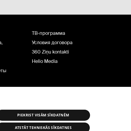
TВ-программа
а,
Условия договора
360 Ziņu kontakti
Helio Media
еты
PIEKRIST VISĀM SĪKDATNĒM
ATSTĀT TEHNISKĀS SĪKDATNES