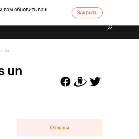
м вам обновить ваш
Закрыть
зывы
s un
Отзывы