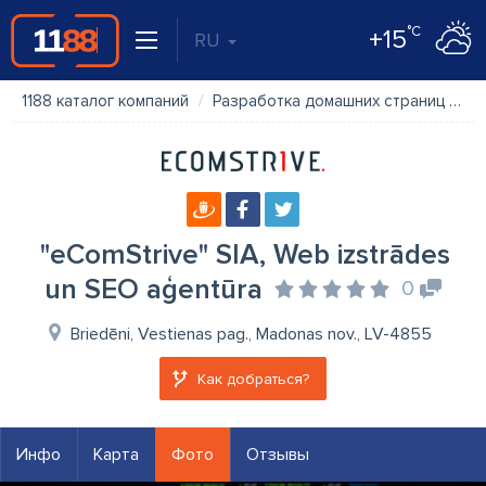
°C
+15
RU
1188 каталог компаний
Разработка домашних страниц
"e
"eComStrive" SIA, Web izstrādes
un SEO aģentūra
0
Briedēni, Vestienas pag., Madonas nov., LV-4855
Как добраться?
Инфо
Карта
Фото
Отзывы