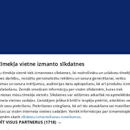
 tīmekļa vietne izmanto sīkdatnes
 tīmekļa vietnē tiek izmantotas sīkdatnes, lai nodrošinātu un uzlabotu tīmek
nes darbību., nosūtītu personalizētu reklāmu un satura ģenerēšanai, veiktu
āmas un satura mērījumus, auditorijas datu apkopošanu, kā arī produktu izst
zlabošanu. Zemāk sniedzam informāciju par visām sīkdatnēm, kuras tiek
ntotas mūsu tīmekļa vietnēs. Sīkdatnes var atšķirties atkarībā no apmeklētā
rneta vietnes sadaļas. Lietotājam jebkurā brīdī ir iespēja piekrist, atteikties va
īt savu piekrišanu. Piekrišanas sniegšana, kā arī tās atsaukšana vai mainīša
ecas uz visām interneta vietnes sadaļām. Vairāk informācijas par izmantotaj
atnēm skatīt
sīkdatņu izmantošanas noteikumos.
ĪT VISUS PARTNERUS
(1718) →