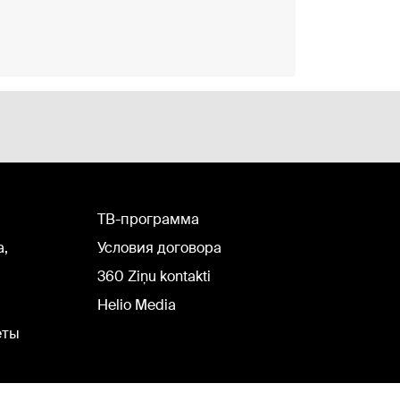
TВ-программа
а,
Условия договора
360 Ziņu kontakti
Helio Media
еты