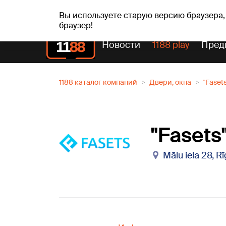
пт, 07.08.2026.
+16
°C
Alfrēds, Fredis, Madars
Вы используете старую версию браузера,
браузер!
Новости
1188 play
Пред
1188 каталог компаний
Двери, окна
"Fasets
"Fasets"
Mālu iela 28, R