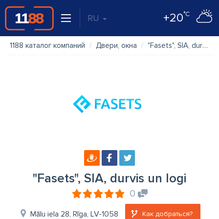
°C
+20
RU
1188 каталог компаний
Двери, окна
"Fasets", SIA, durvis un logi
"Fasets", SIA, durvis un logi
0
Mālu iela 28, Rīga, LV-1058
Как добраться?