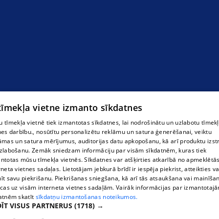
103 серия
 tīmekļa vietne izmanto sīkdatnes
 tīmekļa vietnē tiek izmantotas sīkdatnes, lai nodrošinātu un uzlabotu tīmek
nes darbību., nosūtītu personalizētu reklāmu un satura ģenerēšanai, veiktu
āmas un satura mērījumus, auditorijas datu apkopošanu, kā arī produktu izst
zlabošanu. Zemāk sniedzam informāciju par visām sīkdatnēm, kuras tiek
ntotas mūsu tīmekļa vietnēs. Sīkdatnes var atšķirties atkarībā no apmeklētā
rneta vietnes sadaļas. Lietotājam jebkurā brīdī ir iespēja piekrist, atteikties va
īt savu piekrišanu. Piekrišanas sniegšana, kā arī tās atsaukšana vai mainīša
ecas uz visām interneta vietnes sadaļām. Vairāk informācijas par izmantotaj
atnēm skatīt
sīkdatņu izmantošanas noteikumos.
ĪT VISUS PARTNERUS
(1718) →