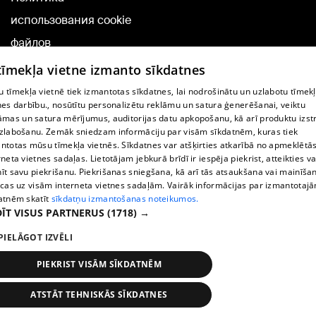
использования cookie
файлов
Добавление
 tīmekļa vietne izmanto sīkdatnes
комментариев
 tīmekļa vietnē tiek izmantotas sīkdatnes, lai nodrošinātu un uzlabotu tīmek
nes darbību., nosūtītu personalizētu reklāmu un satura ģenerēšanai, veiktu
āmas un satura mērījumus, auditorijas datu apkopošanu, kā arī produktu izst
TВ-программа
zlabošanu. Zemāk sniedzam informāciju par visām sīkdatnēm, kuras tiek
Условия договора
ntotas mūsu tīmekļa vietnēs. Sīkdatnes var atšķirties atkarībā no apmeklētā
rneta vietnes sadaļas. Lietotājam jebkurā brīdī ir iespēja piekrist, atteikties va
360 Ziņu kontakti
īt savu piekrišanu. Piekrišanas sniegšana, kā arī tās atsaukšana vai mainīša
ecas uz visām interneta vietnes sadaļām. Vairāk informācijas par izmantotaj
Helio Media
atnēm skatīt
sīkdatņu izmantošanas noteikumos.
ĪT VISUS PARTNERUS
(1718) →
Служба помощи портала: э-почта -
info@1188.lv
PIELĀGOT IZVĒLI
Copyright © 2004-2026 SIA HELIO MEDIA.
All rights reserved.
PIEKRIST VISĀM SĪKDATNĒM
ATSTĀT TEHNISKĀS SĪKDATNES
Новости
Искать
1188 play
Транспорт
Больше