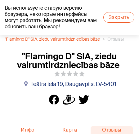
Вы используете старую версию
+21
°C
браузера, некоторые интерфейсы
Закрыть
могут работать. Мы рекомендуем вам
обновить ваш браузер!
1188 каталог компаний
Цветы
"Flamingo D" SIA, ziedu vairumtirdzniecības bāze
Отзывы
"Flamingo D" SIA, ziedu
vairumtirdzniecības bāze
Teātra iela 19, Daugavpils, LV-5401
Инфо
Карта
Отзывы