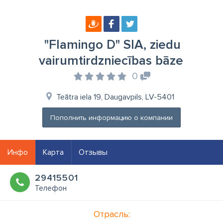
"Flamingo D" SIA, ziedu
vairumtirdzniecības bāze
0
Teātra iela 19, Daugavpils, LV-5401
Пополнить информацию о компании
Инфо
Карта
Отзывы
29415501
Телефон
Отрасль: