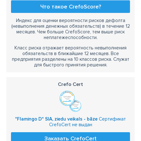
Что такое CrefoScore?
Индекс для оценки вероятности рисков дефолта
(невыполнения денежных обязательств) в течение 12
месяцев. Чем больше CrefoScore, тем выше риск
неплатежеспособности.
Класс риска отражает вероятность невыполнения
обязательств в ближайшие 12 месяцев. Все
предприятия разделены на 10 классов риска. Служат
для быстрого принятия решения.
Crefo Cert
"Flamingo D" SIA, ziedu veikals - bāze
Сертификат
CrefoCert не выдан
Заказать CrefoCert