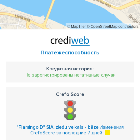
© MapTiler
© OpenStreetMap contributors
Платежеспособность
Кредитная история:
Не зарегистрированы негативные случаи
Crefo Score
"Flamingo D" SIA, ziedu veikals - bāze
Изменения
CrefoScore за последние 7 дней