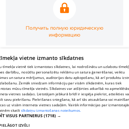
Получить полную юридическую
информацию
 tīmekļa vietne izmanto sīkdatnes
 tīmekļa vietnē tiek izmantotas sīkdatnes, lai nodrošinātu un uzlabotu tīmek
nes darbību., nosūtītu personalizētu reklāmu un satura ģenerēšanai, veiktu
āmas un satura mērījumus, auditorijas datu apkopošanu, kā arī produktu izst
zlabošanu. Zemāk sniedzam informāciju par visām sīkdatnēm, kuras tiek
ntotas mūsu tīmekļa vietnēs. Sīkdatnes var atšķirties atkarībā no apmeklētā
rneta vietnes sadaļas. Lietotājam jebkurā brīdī ir iespēja piekrist, atteikties va
īt savu piekrišanu. Piekrišanas sniegšana, kā arī tās atsaukšana vai mainīša
ecas uz visām interneta vietnes sadaļām. Vairāk informācijas par izmantotaj
atnēm skatīt
sīkdatņu izmantošanas noteikumos.
ĪT VISUS PARTNERUS
(1718) →
PIELĀGOT IZVĒLI