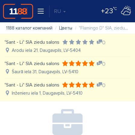
°C
+23
RU
1188 каталог компаний
Цветы
"Flamingo D" SIA, ziedu vairumtirdzniecības bāze
"Sant - Li" SIA ziedu salons
0
Arodu iela 21, Daugavpils, LV-5404
"Sant - Li" SIA ziedu salons
0
Šaurā iela 31, Daugavpils, LV-5410
"Sant - Li" SIA ziedu salons
0
Inženieru iela 1, Daugavpils, LV-5410