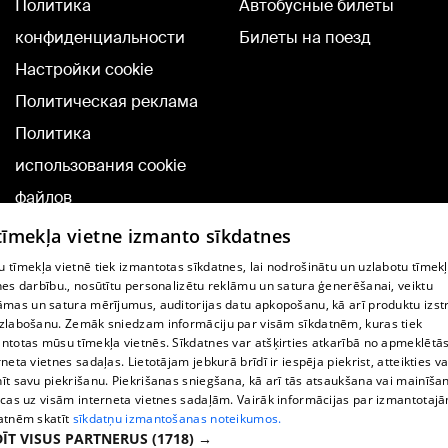
Политика
Автобусные билеты
конфиденциальности
Билеты на поезд
Настройки cookie
Политическая реклама
Политика
использования cookie
файлов
Добавление
 tīmekļa vietne izmanto sīkdatnes
комментариев
 tīmekļa vietnē tiek izmantotas sīkdatnes, lai nodrošinātu un uzlabotu tīmek
nes darbību., nosūtītu personalizētu reklāmu un satura ģenerēšanai, veiktu
āmas un satura mērījumus, auditorijas datu apkopošanu, kā arī produktu izst
TВ-программа
zlabošanu. Zemāk sniedzam informāciju par visām sīkdatnēm, kuras tiek
Условия договора
ntotas mūsu tīmekļa vietnēs. Sīkdatnes var atšķirties atkarībā no apmeklētā
rneta vietnes sadaļas. Lietotājam jebkurā brīdī ir iespēja piekrist, atteikties va
360 Ziņu kontakti
īt savu piekrišanu. Piekrišanas sniegšana, kā arī tās atsaukšana vai mainīša
ecas uz visām interneta vietnes sadaļām. Vairāk informācijas par izmantotaj
Helio Media
atnēm skatīt
sīkdatņu izmantošanas noteikumos.
ĪT VISUS PARTNERUS
(1718) →