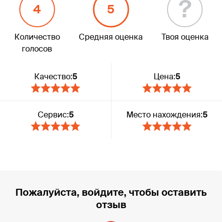
?
4
5
Количество
Средняя оценка
Твоя оценка
голосов
Качество:
5
Цена:
5
Сервис:
5
Место нахождения:
5
Пожалуйста, войдите, чтобы оставить
отзыв