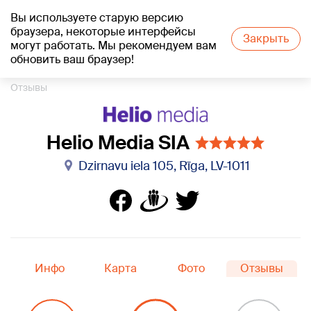
Вы используете старую версию
+19
°C
браузера, некоторые интерфейсы
Закрыть
могут работать. Мы рекомендуем вам
обновить ваш браузер!
1188 каталог компаний
Реклама
Helio Media SIA
Отзывы
Helio Media SIA
Dzirnavu iela 105, Rīga, LV-1011
Инфо
Карта
Фото
Отзывы