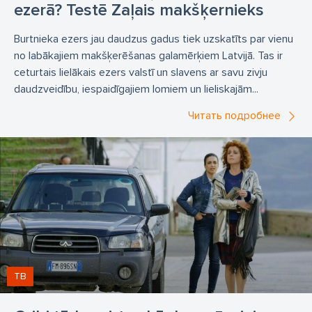
ezerā? Testē Zaļais makšķernieks
Burtnieka ezers jau daudzus gadus tiek uzskatīts par vienu
no labākajiem makšķerēšanas galamērķiem Latvijā. Tas ir
ceturtais lielākais ezers valstī un slavens ar savu zivju
daudzveidību, iespaidīgajiem lomiem un lieliskajām...
Читать подробнее
ТВ