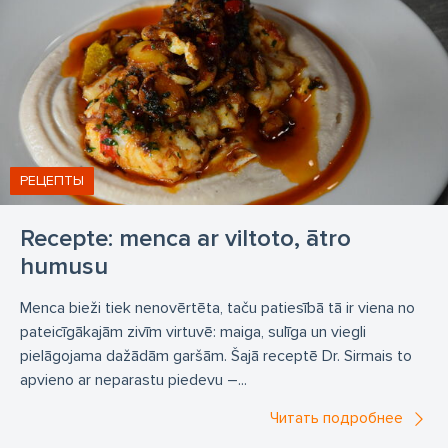
РЕЦЕПТЫ
Recepte: menca ar viltoto, ātro
humusu
Menca bieži tiek nenovērtēta, taču patiesībā tā ir viena no
pateicīgākajām zivīm virtuvē: maiga, sulīga un viegli
pielāgojama dažādām garšām. Šajā receptē Dr. Sirmais to
apvieno ar neparastu piedevu –...
Читать подробнее