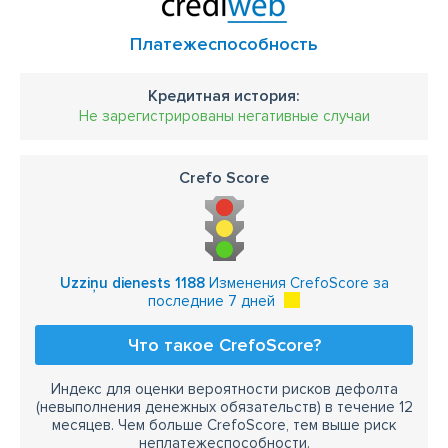
Платежеспособность
Кредитная история:
Не зарегистрированы негативные случаи
Crefo Score
Uzziņu dienests 1188
Изменения CrefoScore за
последние 7 дней
Что такое CrefoScore?
Индекс для оценки вероятности рисков дефолта
(невыполнения денежных обязательств) в течение 12
месяцев. Чем больше CrefoScore, тем выше риск
неплатежеспособности.