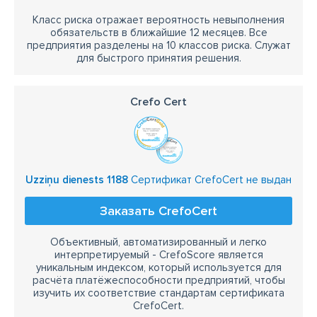
Класс риска отражает вероятность невыполнения
обязательств в ближайшие 12 месяцев. Все
предприятия разделены на 10 классов риска. Служат
для быстрого принятия решения.
Crefo Cert
Uzziņu dienests 1188
Сертификат CrefoCert не выдан
Заказать CrefoCert
Объективный, автоматизированный и легко
интерпретируемый - CrefoScore является
уникальным индексом, который используется для
расчёта платёжеспособности предприятий, чтобы
изучить их соответствие стандартам сертификата
CrefoCert.