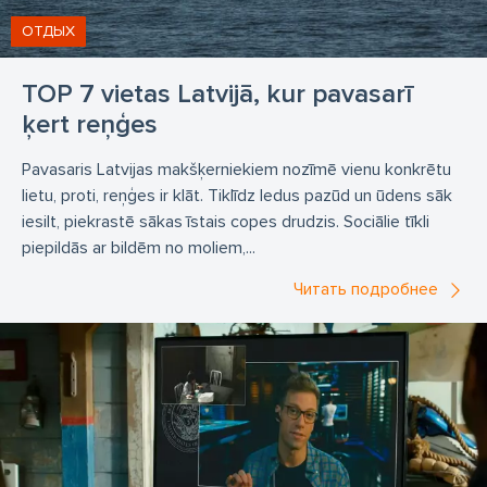
ОТДЫХ
TOP 7 vietas Latvijā, kur pavasarī
ķert reņģes
Pavasaris Latvijas makšķerniekiem nozīmē vienu konkrētu
lietu, proti, reņģes ir klāt. Tiklīdz ledus pazūd un ūdens sāk
iesilt, piekrastē sākas īstais copes drudzis. Sociālie tīkli
piepildās ar bildēm no moliem,...
Читать подробнее