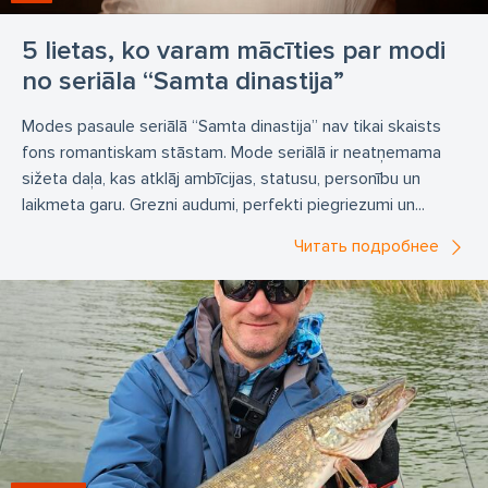
5 lietas, ko varam mācīties par modi
no seriāla “Samta dinastija”
Modes pasaule seriālā “Samta dinastija” nav tikai skaists
fons romantiskam stāstam. Mode seriālā ir neatņemama
sižeta daļa, kas atklāj ambīcijas, statusu, personību un
laikmeta garu. Grezni audumi, perfekti piegriezumi un...
Читать подробнее