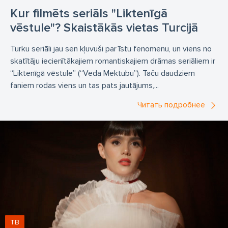
Kur filmēts seriāls "Liktenīgā
vēstule"? Skaistākās vietas Turcijā
Turku seriāli jau sen kļuvuši par īstu fenomenu, un viens no
skatītāju iecienītākajiem romantiskajiem drāmas seriāliem ir
“Liktenīgā vēstule” (“Veda Mektubu”). Taču daudziem
faniem rodas viens un tas pats jautājums,...
Читать подробнее
ТВ