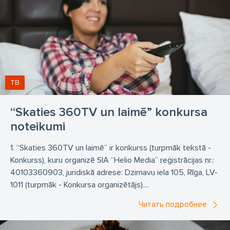
ТВ
“Skaties 360TV un laimē” konkursa
noteikumi
1. “Skaties 360TV un laimē” ir konkurss (turpmāk tekstā -
Konkurss), kuru organizē SIA “Helio Media” reģistrācijas nr.:
40103360903, juridiskā adrese: Dzirnavu iela 105, Rīga, LV-
1011 (turpmāk - Konkursa organizētājs)....
Читать подробнее