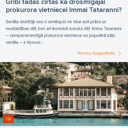
Gribi tādas cirtas kā drosmīgajai
prokurora vietniecei Immai Tataranni?
Seriāla skatītāji viņu ir iemīļojuši ne tikai asā prāta un
neatlaidības dēļ, bet arī ikoniskā izskata dēļ. Imma Tataranni
– temperamentīgā prokurora vietniece no populārā itāļu
seriāla – ir kļuvusi...
Читать подробнее
ТВ