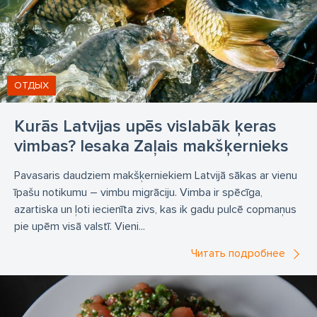
ОТДЫХ
Kurās Latvijas upēs vislabāk ķeras
vimbas? Iesaka Zaļais makšķernieks
Pavasaris daudziem makšķerniekiem Latvijā sākas ar vienu
īpašu notikumu – vimbu migrāciju. Vimba ir spēcīga,
azartiska un ļoti iecienīta zivs, kas ik gadu pulcē copmaņus
pie upēm visā valstī. Vieni...
Читать подробнее