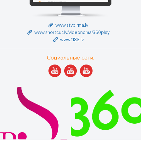
www.stvpirma.lv
www.shortcut.lv/videonoma/360play
www.1188.lv
Социальные сети: