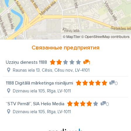
© MapTiler
© OpenStreetMap contributors
Связанные предприятия
Uzziņu dienests 1188
1
Raunas iela 13, Cēsis, Cēsu nov., LV-4101
1188 Digitālā mārketinga risinājumi
0
Dzirnavu iela 105, Rīga, LV-1011
“STV Pirmā!”, SIA Helio Media
0
Dzirnavu iela 105, Rīga, LV-1011