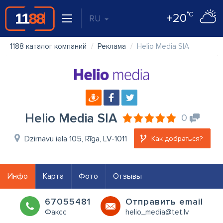
°C
+20
RU
1188 каталог компаний
Реклама
Helio Media SIA
Helio Media SIA
0
Dzirnavu iela 105, Rīga, LV-1011
Как добраться?
Инфо
Карта
Фото
Отзывы
67055481
Oтправить email
Факсс
helio_media@tet.lv