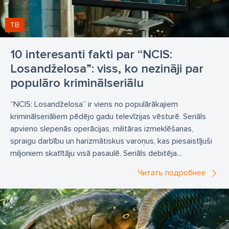
ТВ
10 interesanti fakti par “NCIS:
Losandželosa”: viss, ko nezināji par
populāro kriminālseriālu
“NCIS: Losandželosa” ir viens no populārākajiem
kriminālseriāliem pēdējo gadu televīzijas vēsturē. Seriāls
apvieno slepenās operācijas, militāras izmeklēšanas,
spraigu darbību un harizmātiskus varoņus, kas piesaistījuši
miljoniem skatītāju visā pasaulē. Seriāls debitēja...
Читать подробнее