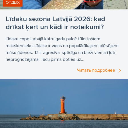
ОТДЫХ
Līdaku sezona Latvijā 2026: kad
drīkst ķert un kādi ir noteikumi?
Līdaku cope Latvijā katru gadu pulcē tūkstošiem
makšķernieku. Līdaka ir viens no populārākajiem plēsējiem
mūsu ūdeņos. Tā ir agresīva, spēcīga un bieži vien arī ļoti
neprognozējama. Taču pirms doties uz...
Читать подробнее