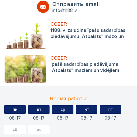
Oтправить email
info@1188.lv
1188.lv izsludina īpašu sadarbības
piedāvājumu “Atbalsts” mazo un
vidēju uzņēmumu biznesa
stiprināšanai
Īpašā sadarbības piedāvājuma
"Atbalsts" maziem un vidējiem
uzņēmumiem reklāmas pakalpojumu
sniegšanā noteikumi
Время работы:
пн
вт
ср
чт
пт
08
17
08
17
08
17
08
17
08
17
сб
вс