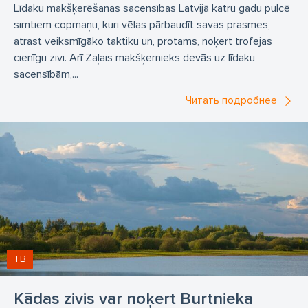
Līdaku makšķerēšanas sacensības Latvijā katru gadu pulcē
simtiem copmaņu, kuri vēlas pārbaudīt savas prasmes,
atrast veiksmīgāko taktiku un, protams, noķert trofejas
cienīgu zivi. Arī Zaļais makšķernieks devās uz līdaku
sacensībām,...
Читать подробнее
ТВ
Kādas zivis var noķert Burtnieka