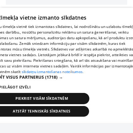
 tīmekļa vietne izmanto sīkdatnes
 tīmekļa vietnē tiek izmantotas sīkdatnes, lai nodrošinātu un uzlabotu tīmek
nes darbību., nosūtītu personalizētu reklāmu un satura ģenerēšanai, veiktu
āmas un satura mērījumus, auditorijas datu apkopošanu, kā arī produktu izst
zlabošanu. Zemāk sniedzam informāciju par visām sīkdatnēm, kuras tiek
ntotas mūsu tīmekļa vietnēs. Sīkdatnes var atšķirties atkarībā no apmeklētā
rneta vietnes sadaļas. Lietotājam jebkurā brīdī ir iespēja piekrist, atteikties va
īt savu piekrišanu. Piekrišanas sniegšana, kā arī tās atsaukšana vai mainīša
ecas uz visām interneta vietnes sadaļām. Vairāk informācijas par izmantotaj
atnēm skatīt
sīkdatņu izmantošanas noteikumos.
ĪT VISUS PARTNERUS
(1718) →
PIELĀGOT IZVĒLI
PIEKRIST VISĀM SĪKDATNĒM
ATSTĀT TEHNISKĀS SĪKDATNES
TEHNISKĀS/OBLIGĀTĀS
STATISTIKAS
MĒRĶĒŠANA