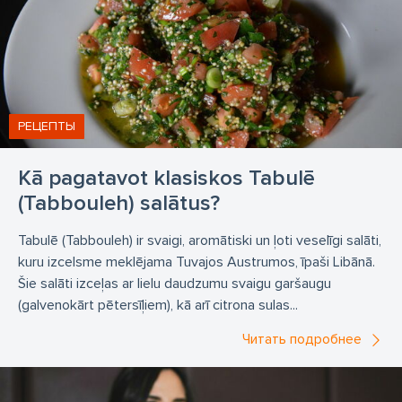
РЕЦЕПТЫ
Kā pagatavot klasiskos Tabulē
(Tabbouleh) salātus?
Tabulē (Tabbouleh) ir svaigi, aromātiski un ļoti veselīgi salāti,
kuru izcelsme meklējama Tuvajos Austrumos, īpaši Libānā.
Šie salāti izceļas ar lielu daudzumu svaigu garšaugu
(galvenokārt pētersīļiem), kā arī citrona sulas...
Читать подробнее