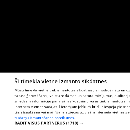
Šī tīmekļa vietne izmanto sīkdatnes
Mūsu tīmekļa vietnē tiek izmantotas sīkdatnes, lai nodrošinātu un u
satura ģenerēšanai, veiktu reklāmas un satura mērījumus, auditorij
sniedzam informāciju par visām sīkdatnēm, kuras tiek izmantotas mū
interneta vietnes sadaļas. Lietotājam jebkurā brīdī ir iespēja piekrist
tās atsaukšana vai mainīšana attiecas uz visām interneta vietnes s
sīkdatņu izmantošanas noteikumos.
RĀDĪT VISUS PARTNERUS
(1718) →