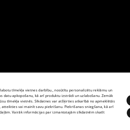
zlabotu tīmekļa vietnes darbību., nosūtītu personalizētu reklāmu un
as datu apkopošanu, kā arī produktu izstrādi un uzlabošanu. Zemāk
su tīmekļa vietnēs. Sīkdatnes var atšķirties atkarībā no apmeklētās
, atteikties vai mainīt savu piekrišanu. Piekrišanas sniegšana, kā arī
adaļām. Vairāk informācijas par izmantotajām sīkdatnēm skatīt