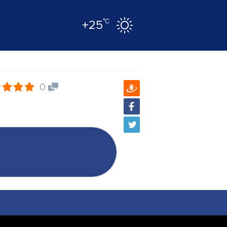
°C
+25
0