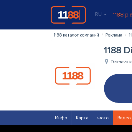
RU
1188 pl
1188 каталог компаний
Реклама
1
1188 D
Dzirnavu ie
Инфо
Карта
Фото
Видео