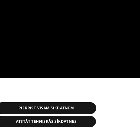
PIEKRIST VISĀM SĪKDATNĒM
ATSTĀT TEHNISKĀS SĪKDATNES