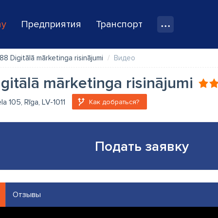
ay
Предприятия
Транспорт
188 Digitālā mārketinga risinājumi
Видео
igitālā mārketinga risinājumi
la 105, Rīga, LV-1011
Как добраться?
Подать заявку
Отзывы