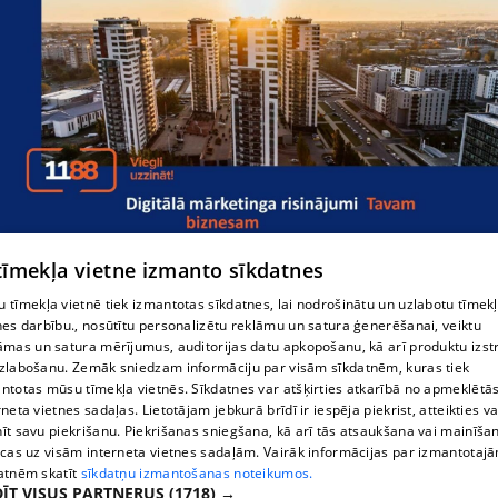
 tīmekļa vietne izmanto sīkdatnes
 tīmekļa vietnē tiek izmantotas sīkdatnes, lai nodrošinātu un uzlabotu tīmek
nes darbību., nosūtītu personalizētu reklāmu un satura ģenerēšanai, veiktu
Решения цифрового маркетинга
āmas un satura mērījumus, auditorijas datu apkopošanu, kā arī produktu izst
zlabošanu. Zemāk sniedzam informāciju par visām sīkdatnēm, kuras tiek
ntotas mūsu tīmekļa vietnēs. Sīkdatnes var atšķirties atkarībā no apmeklētā
rneta vietnes sadaļas. Lietotājam jebkurā brīdī ir iespēja piekrist, atteikties va
īt savu piekrišanu. Piekrišanas sniegšana, kā arī tās atsaukšana vai mainīša
ecas uz visām interneta vietnes sadaļām. Vairāk informācijas par izmantotaj
atnēm skatīt
sīkdatņu izmantošanas noteikumos.
ĪT VISUS PARTNERUS
(1718) →