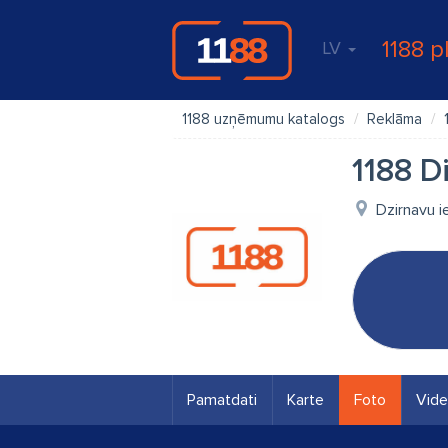
1188 p
LV
1188 uzņēmumu katalogs
Reklāma
1188 D
Dzirnavu ie
Pamatdati
Karte
Foto
Vid