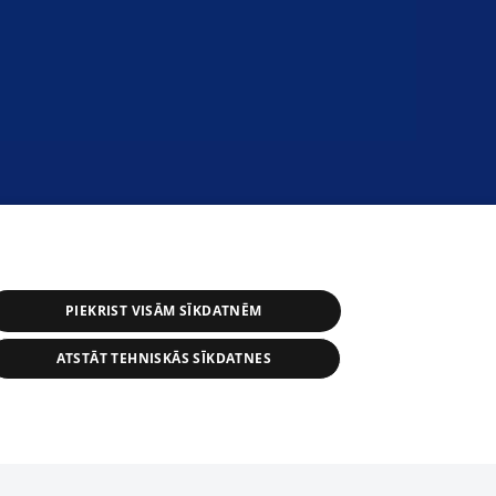
PIEKRIST VISĀM SĪKDATNĒM
ATSTĀT TEHNISKĀS SĪKDATNES