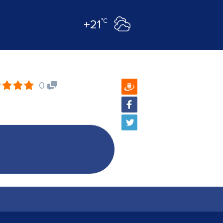
°C
+21
0