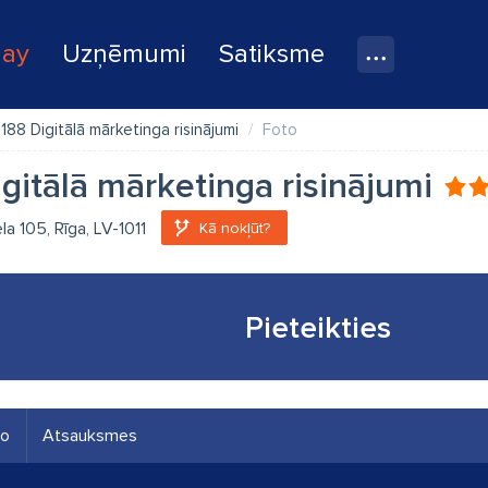
lay
Uzņēmumi
Satiksme
1188 Digitālā mārketinga risinājumi
Foto
igitālā mārketinga risinājumi
la 105, Rīga, LV-1011
Kā nokļūt?
Pieteikties
eo
Atsauksmes