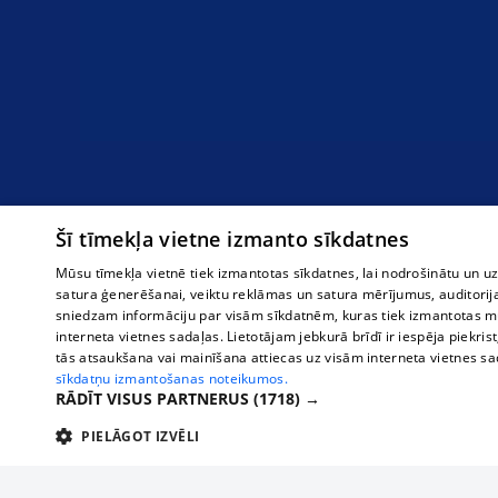
Šī tīmekļa vietne izmanto sīkdatnes
Mūsu tīmekļa vietnē tiek izmantotas sīkdatnes, lai nodrošinātu un u
satura ģenerēšanai, veiktu reklāmas un satura mērījumus, auditorij
sniedzam informāciju par visām sīkdatnēm, kuras tiek izmantotas mū
interneta vietnes sadaļas. Lietotājam jebkurā brīdī ir iespēja piekrist
tās atsaukšana vai mainīšana attiecas uz visām interneta vietnes s
sīkdatņu izmantošanas noteikumos.
RĀDĪT VISUS PARTNERUS
(1718) →
PIELĀGOT IZVĒLI
TEHNISKĀS/OBLIGĀTĀS
STATISTIKAS
M