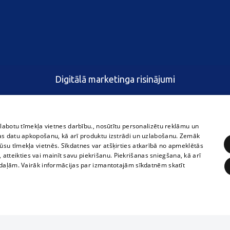
Digitālā marketinga risinājumi
zlabotu tīmekļa vietnes darbību., nosūtītu personalizētu reklāmu un
as datu apkopošanu, kā arī produktu izstrādi un uzlabošanu. Zemāk
su tīmekļa vietnēs. Sīkdatnes var atšķirties atkarībā no apmeklētās
, atteikties vai mainīt savu piekrišanu. Piekrišanas sniegšana, kā arī
adaļām. Vairāk informācijas par izmantotajām sīkdatnēm skatīt
ĒRĶĒŠANA
FUNKCIONĀLĀS
NEKLASIFICĒTĀS