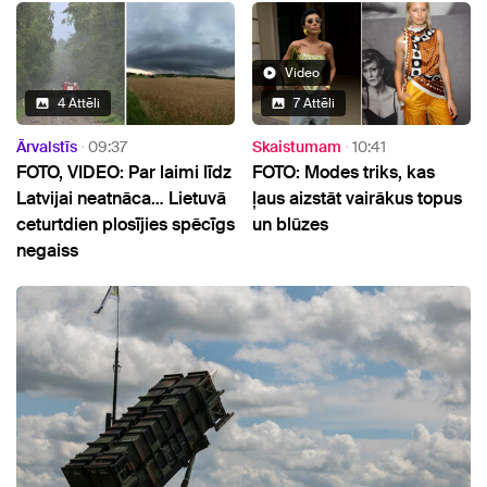
Video
4 Attēli
7 Attēli
Ārvalstīs
09:37
Skaistumam
10:41
FOTO, VIDEO: Par laimi līdz
FOTO: Modes triks, kas
Latvijai neatnāca… Lietuvā
ļaus aizstāt vairākus topus
ceturtdien plosījies spēcīgs
un blūzes
negaiss