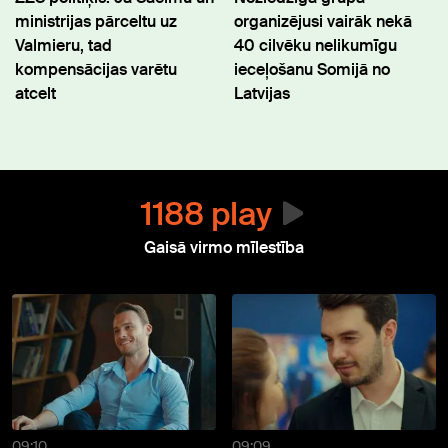
ministrijas pārceltu uz
organizējusi vairāk nekā
Valmieru, tad
40 cilvēku nelikumīgu
kompensācijas varētu
ieceļošanu Somijā no
atcelt
Latvijas
1188 play
Gaisā virmo mīlestība
09:10
09:09