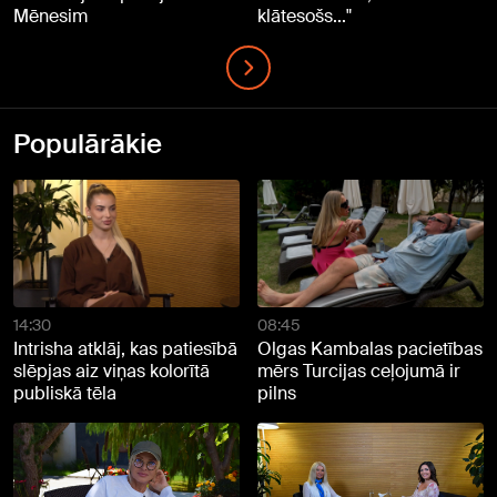
Mēnesim
klātesošs..."
Populārākie
14:30
08:45
Intrisha atklāj, kas patiesībā
Olgas Kambalas pacietības
slēpjas aiz viņas kolorītā
mērs Turcijas ceļojumā ir
publiskā tēla
pilns