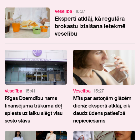
Veselība
16:27
Eksperti atklāj, kā regulāra
brokastu izlaišana ietekmē
veselību
Veselība
15:41
Veselība
15:27
Rīgas Dzemdību nams
Mīts par astoņām glāzēm
finansējuma trūkuma dēļ
dienā: eksperti atklāj, cik
spiests uz laiku slēgt visu
daudz ūdens patiesībā
sesto stāvu
nepieciešams