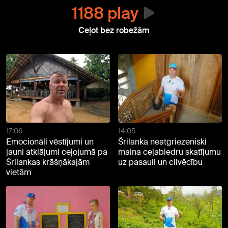
1188 play
Ceļot bez robežām
17:06
14:05
Emocionāli vēstījumi un
Šrilanka neatgriezeniski
jauni atklājumi ceļojumā pa
maina ceļabiedru skatījumu
Šrilankas krāšņākajām
uz pasauli un cilvēcību
vietām