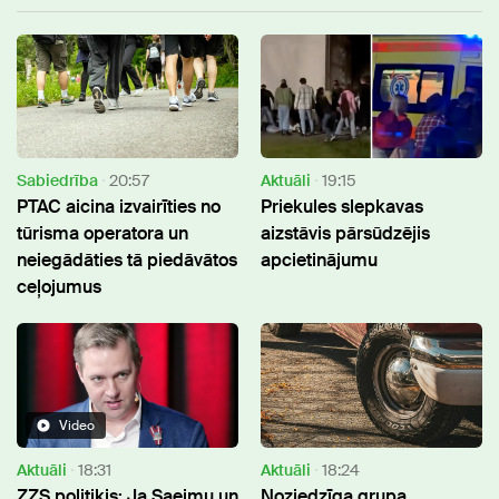
Sabiedrība
20:57
Aktuāli
19:15
PTAC aicina izvairīties no
Priekules slepkavas
tūrisma operatora un
aizstāvis pārsūdzējis
neiegādāties tā piedāvātos
apcietinājumu
ceļojumus
Video
Aktuāli
18:31
Aktuāli
18:24
ZZS politiķis: Ja Saeimu un
Noziedzīga grupa