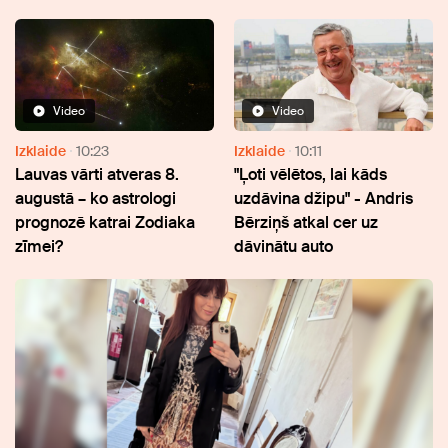
Video
Video
Izklaide
10:23
Izklaide
10:11
Lauvas vārti atveras 8.
"Ļoti vēlētos, lai kāds
augustā – ko astrologi
uzdāvina džipu" - Andris
prognozē katrai Zodiaka
Bērziņš atkal cer uz
zīmei?
dāvinātu auto