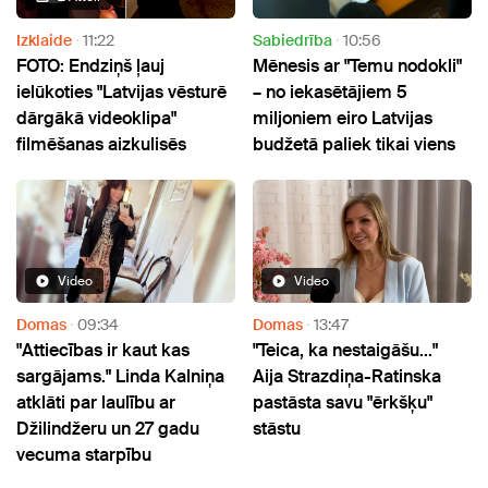
Izklaide
11:22
Sabiedrība
10:56
FOTO: Endziņš ļauj
Mēnesis ar "Temu nodokli"
ielūkoties "Latvijas vēsturē
– no iekasētājiem 5
dārgākā videoklipa"
miljoniem eiro Latvijas
filmēšanas aizkulisēs
budžetā paliek tikai viens
Video
Video
Domas
09:34
Domas
13:47
"Attiecības ir kaut kas
"Teica, ka nestaigāšu..."
sargājams." Linda Kalniņa
Aija Strazdiņa-Ratinska
atklāti par laulību ar
pastāsta savu "ērkšķu"
Džilindžeru un 27 gadu
stāstu
vecuma starpību