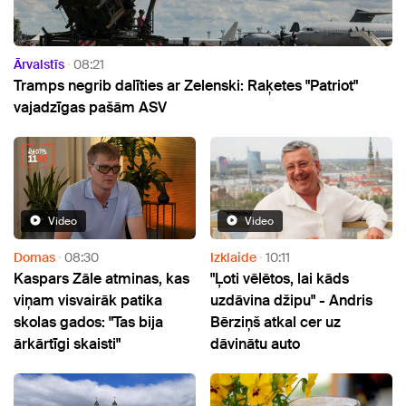
Ārvalstīs
08:21
Tramps negrib dalīties ar Zelenski: Raķetes "Patriot"
vajadzīgas pašām ASV
Video
Video
Domas
08:30
Izklaide
10:11
Kaspars Zāle atminas, kas
"Ļoti vēlētos, lai kāds
viņam visvairāk patika
uzdāvina džipu" - Andris
skolas gados: "Tas bija
Bērziņš atkal cer uz
ārkārtīgi skaisti"
dāvinātu auto