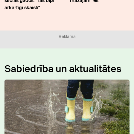
skolas gados: "Tas bija
mazajam "es"
ārkārtīgi skaisti"
Reklāma
Sabiedrība un aktualitātes