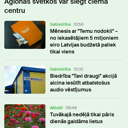
Aglonas svētkos var slēgt ciema
centru
Sabiedrība
10:56
Mēnesis ar "Temu nodokli" –
no iekasētājiem 5 miljoniem
eiro Latvijas budžetā paliek
tikai viens
Sabiedrība
10:32
Biedrība "Tavi draugi" akcijā
aicina iesūtīt atbalstošus
audio vēstījumus
Aktuāli
08:48
Tuvākajā nedēļā tikai pāris
dienās gaidāms lietus