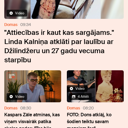
Video
Domas
09:34
"Attiecības ir kaut kas sargājams."
Linda Kalniņa atklāti par laulību ar
Džilindžeru un 27 gadu vecuma
starpību
Video
Video
4 Attēli
Domas
08:30
Domas
08:20
Kaspars Zāle atminas, kas
FOTO: Dons atklāj, ko
viņam visvairāk patika
šodien teiktu savam