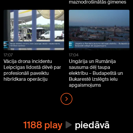
maznodrošinātās ģimenes
17:07
17:04
Vācija drona incidentu
Ungārija un Rumānija
Leipcigas lidostā dēvē par
sausuma dēļ taupa
profesionāli paveiktu
elektrību – Budapeštā un
hibrīdkara operāciju
Bukarestē izslēgts ielu
apgaismojums
1188 play
piedāvā