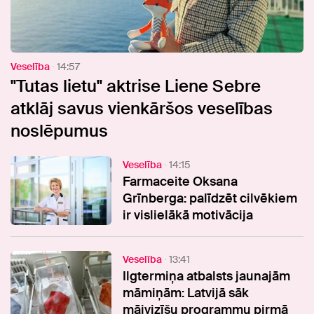
Veselība
14:57
"Tutas lietu" aktrise Liene Sebre
atklāj savus vienkāršos veselības
noslēpumus
Veselība
14:15
Farmaceite Oksana
Grīnberga: palīdzēt cilvēkiem
ir vislielākā motivācija
Veselība
13:41
Ilgtermiņa atbalsts jaunajām
māmiņām: Latvijā sāk
mājvizīšu programmu pirmā