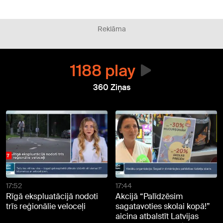
Reklāma
1188 play
360 Ziņas
17:52
17:44
Rīgā ekspluatācijā nodoti
Akcijā “Palīdzēsim
trīs reģionālie veloceļi
sagatavoties skolai kopā!”
aicina atbalstīt Latvijas