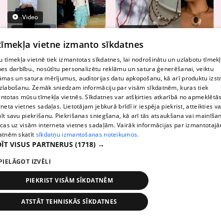
Video
9 Attēli
7 Attēli
 tīmekļa vietne izmanto sīkdatnes
Skaistumam
14:39
Skaistumam
11:39
 tīmekļa vietnē tiek izmantotas sīkdatnes, lai nodrošinātu un uzlabotu tīmek
FOTO: Atgriežas viena no
FOTO: 5 rotaslietu
nes darbību., nosūtītu personalizētu reklāmu un satura ģenerēšanai, veiktu
spilgtākajām 2000. gadu
tendences, kas šobrīd
āmas un satura mērījumus, auditorijas datu apkopošanu, kā arī produktu izst
tendencēm – modē atkal
dominē modes pasaulē
zlabošanu. Zemāk sniedzam informāciju par visām sīkdatnēm, kuras tiek
dubultsvārki
ntotas mūsu tīmekļa vietnēs. Sīkdatnes var atšķirties atkarībā no apmeklētā
rneta vietnes sadaļas. Lietotājam jebkurā brīdī ir iespēja piekrist, atteikties va
īt savu piekrišanu. Piekrišanas sniegšana, kā arī tās atsaukšana vai mainīša
ecas uz visām interneta vietnes sadaļām. Vairāk informācijas par izmantotaj
atnēm skatīt
sīkdatņu izmantošanas noteikumos.
ĪT VISUS PARTNERUS
(1718) →
Reklāma
PIELĀGOT IZVĒLI
PIEKRIST VISĀM SĪKDATNĒM
Māja, dārzs un receptes
ATSTĀT TEHNISKĀS SĪKDATNES
Ziņas
Meklēt
1188 play
Satiksme
Vairāk