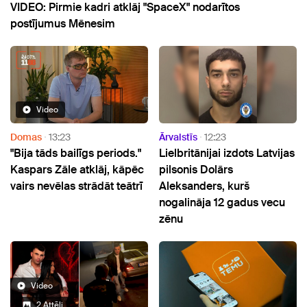
VIDEO: Pirmie kadri atklāj "SpaceX" nodarītos
postījumus Mēnesim
Video
Domas
13:23
Ārvalstīs
12:23
"Bija tāds bailīgs periods."
Lielbritānijai izdots Latvijas
Kaspars Zāle atklāj, kāpēc
pilsonis Dolārs
vairs nevēlas strādāt teātrī
Aleksanders, kurš
nogalināja 12 gadus vecu
zēnu
Video
2 Attēli