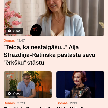
Video
Domas
13:47
"Teica, ka nestaigāšu..." Aija
Strazdiņa-Ratinska pastāsta savu
"ērkšķu" stāstu
Video
Domas
13:23
Domas
12:19