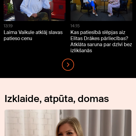
13:19
14:15
Laima Vaikule atklāj slavas
Kas patiesībā slēpjas aiz
patieso cenu
Elitas Drākes pārliecības?
Atklāta saruna par dzīvi bez
izlikšanās
Izklaide, atpūta, domas