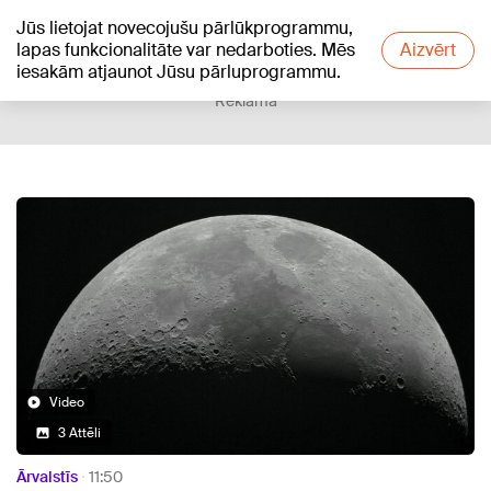
Jūs lietojat novecojušu pārlūkprogrammu,
+20
°C
lapas funkcionalitāte var nedarboties. Mēs
Aizvērt
iesakām atjaunot Jūsu pārluprogrammu.
Reklāma
Video
3 Attēli
Ārvalstīs
11:50