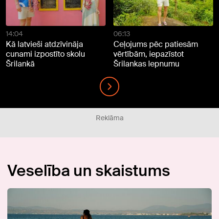
14:04
06:13
Kā latvieši atdzīvināja
Ceļojums pēc patiesām
cunami izpostīto skolu
vērtībām, iepazīstot
Šrilankā
Šrilankas lepnumu
Reklāma
Veselība un skaistums