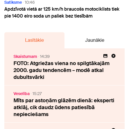
Satiksme
10:46
Apdzīvotā vietā ar 125 km/h braucošs motociklists tiek
pie 1400 eiro soda un paliek bez tiesībām
Lasītākie
Jaunākie
Skaistumam
14:39
FOTO: Atgriežas viena no spilgtākajām
2000. gadu tendencēm – modē atkal
dubultsvārki
Veselība
15:27
Mīts par astoņām glāzēm dienā: eksperti
atklāj, cik daudz ūdens patiesībā
nepieciešams