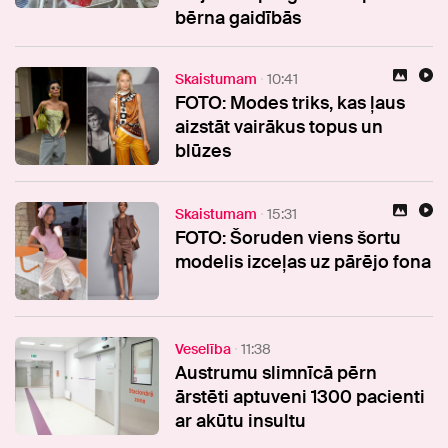
bērna gaidībās
Skaistumam
10:41
FOTO: Modes triks, kas ļaus
aizstāt vairākus topus un
blūzes
Skaistumam
15:31
FOTO: Šoruden viens šortu
modelis izceļas uz pārējo fona
Veselība
11:38
Austrumu slimnīcā pērn
ārstēti aptuveni 1300 pacienti
ar akūtu insultu