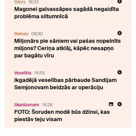
Dārzs
16:23
Magonei galvassāpes sagādā negaidīta
problēma siltumnīcā
Domas
08:30
Miljonārs pie sāniem vai pašas nopelnīts
miljons? Ceriņa atklāj, kāpēc nesapņo
par bagātu vīru
Veselība
14:55
Ikgadējā veselības pārbaude Sandijam
Semjonovam beidzās ar operāciju
Skaistumam
14:28
FOTO: Šoruden modē būs džinsi, kas
piestāv teju visam