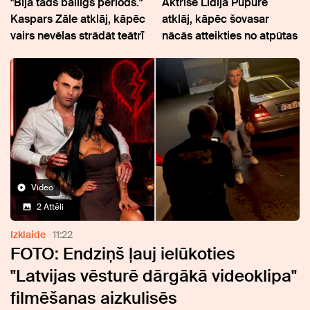
"Bija tāds bailīgs periods."
Aktrise Lidija Pupure
Kaspars Zāle atklāj, kāpēc
atklāj, kāpēc šovasar
vairs nevēlas strādāt teātrī
nācās atteikties no atpūtas
Video
2 Attēli
Izklaide
11:22
FOTO: Endziņš ļauj ielūkoties
"Latvijas vēsturē dārgākā videoklipa"
filmēšanas aizkulisēs