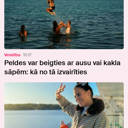
Veselība
15:17
Peldes var beigties ar ausu vai kakla
sāpēm: kā no tā izvairīties