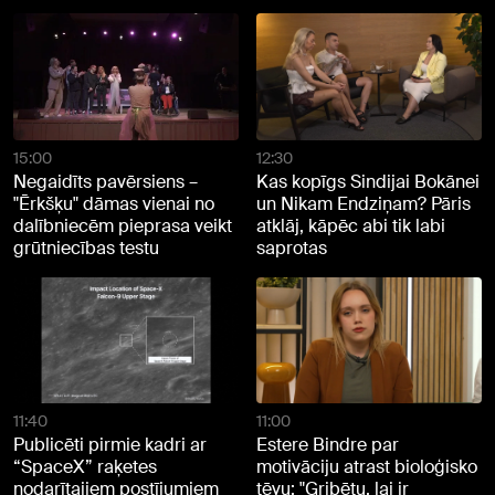
15:00
12:30
Negaidīts pavērsiens –
Kas kopīgs Sindijai Bokānei
"Ērkšķu" dāmas vienai no
un Nikam Endziņam? Pāris
dalībniecēm pieprasa veikt
atklāj, kāpēc abi tik labi
grūtniecības testu
saprotas
11:40
11:00
Publicēti pirmie kadri ar
Estere Bindre par
“SpaceX” raķetes
motivāciju atrast bioloģisko
nodarītajiem postījumiem
tēvu: "Gribētu, lai ir