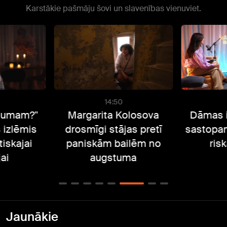
Karstākie pašmāju šovi un slavenības vienuviet.
14:50
stumam?"
Margarita Kolosova
Dāmas i
 izlēmis
drosmīgi stājas pretī
sastopa
tiskajai
paniskām bailēm no
ris
ai
augstuma
Jaunākie