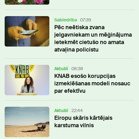
Sabiedrība
07:39
Pēc neētiska zvana
jelgavniekam un mēģinājuma
ietekmēt cietušo no amata
atvaļina policistu
Aktuāli
06:38
KNAB esošo korupcijas
izmeklēšanas modeli nosauc
par efektīvu
Aktuāli
22:44
Eiropu skāris kārtējais
karstuma vilnis