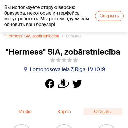
Вы используете старую версию
+16
°C
браузера, некоторые интерфейсы
Закрыть
могут работать. Мы рекомендуем вам
обновить ваш браузер!
1188 каталог компаний
Стоматология
"Hermess" SIA, zobārstniecība
Отзывы
"Hermess" SIA, zobārstniecība
Lomonosova iela 7, Rīga, LV-1019
Инфо
Карта
Отзывы