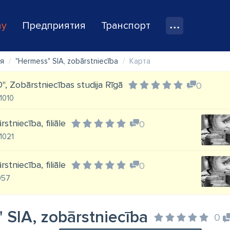
ay
Предприятия
Транспорт
я
"Hermess" SIA, zobārstniecība
Карта
 Zobārstniecības studija Rīgā
0
-1010
stniecība, filiāle
0
-1021
stniecība, filiāle
0
1057
 SIA, zobārstniecība
0