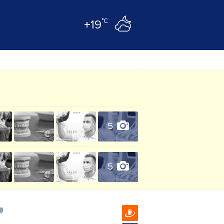
°C
+19
5
5