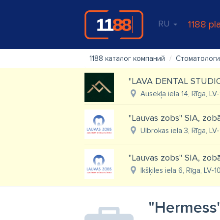
RU
1188 pl
1188 каталог компаний
Стоматологи
"LAVA DENTAL STUDIO",
Ausekļa iela 14, Rīga, LV
"Lauvas zobs" SIA, zobār
Ulbrokas iela 3, Rīga, LV
"Lauvas zobs" SIA, zobār
Ikšķiles iela 6, Rīga, LV-
"Hermess"