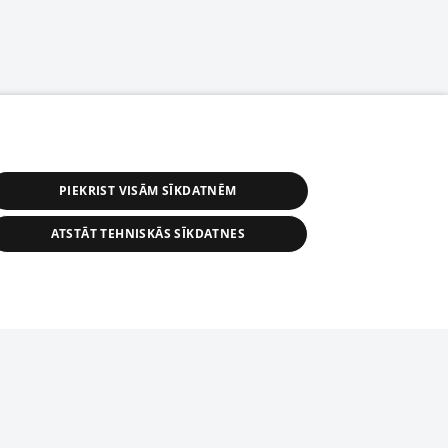
PIEKRIST VISĀM SĪKDATNĒM
ATSTĀT TEHNISKĀS SĪKDATNES
астичное распространение или
информации из баз данных 1188 в