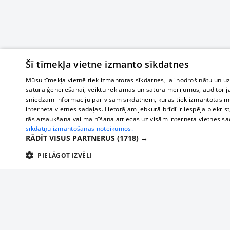
Šī tīmekļa vietne izmanto sīkdatnes
Mūsu tīmekļa vietnē tiek izmantotas sīkdatnes, lai nodrošinātu un u
satura ģenerēšanai, veiktu reklāmas un satura mērījumus, auditorij
sniedzam informāciju par visām sīkdatnēm, kuras tiek izmantotas mū
interneta vietnes sadaļas. Lietotājam jebkurā brīdī ir iespēja piekrist
tās atsaukšana vai mainīšana attiecas uz visām interneta vietnes s
sīkdatņu izmantošanas noteikumos.
RĀDĪT VISUS PARTNERUS
(1718) →
PIELĀGOT IZVĒLI
TEHNISKĀS/OBLIGĀTĀS
STATISTIKAS
M
Tehniskās/