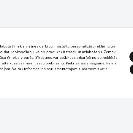
zlabotu tīmekļa vietnes darbību., nosūtītu personalizētu reklāmu un
as datu apkopošanu, kā arī produktu izstrādi un uzlabošanu. Zemāk
su tīmekļa vietnēs. Sīkdatnes var atšķirties atkarībā no apmeklētās
, atteikties vai mainīt savu piekrišanu. Piekrišanas sniegšana, kā arī
adaļām. Vairāk informācijas par izmantotajām sīkdatnēm skatīt
ĒRĶĒŠANA
FUNKCIONĀLĀS
NEKLASIFICĒTĀS
Полное или ч
obligātās
Statistikas
Mērķēšana
Funkcionālās
Neklasificētās
копирование 