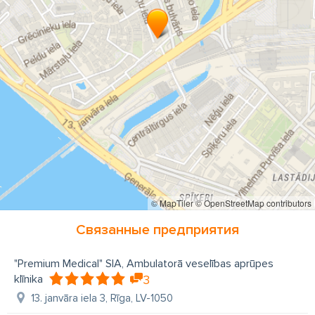
консультации уролога
контакты клиника Premium Medical
лечение зубов
лечение простаты
недержание мочи
стоматолог
стоматологи
стоматология
уролог
хороший уролог
центр здоровья
© MapTiler
© OpenStreetMap contributors
Связанные предприятия
"Premium Medical" SIA, Ambulatorā veselības aprūpes
klīnika
3
13. janvāra iela 3, Rīga, LV-1050