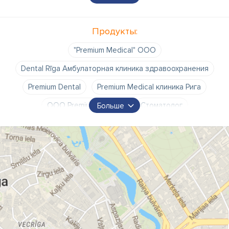
Стоматолог
Продукты:
"Premium Medical" ООО
Dental Rīga Амбулаторная клиника здравоохранения
Premium Dental
Premium Medical клиника Рига
ООО Premium Medical
Стоматолог
Больше
Стоматологическая клиника
адрес Premium Medical ООО
врач для мужчин
время работы Premium Medical ООО
зубной врач
зубные врачи
клиника Dental
клиника Premium Medical
клиника Premium Medical Стоматолог