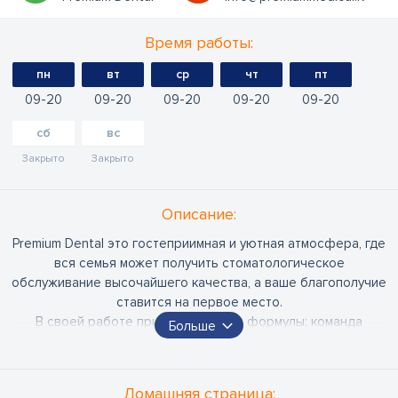
Время работы:
пн
вт
ср
чт
пт
09
20
09
20
09
20
09
20
09
20
сб
вс
Закрыто
Закрыто
Oписание:
Premium Dental это гостеприимная и уютная атмосфера, где
вся семья может получить стоматологическое
обслуживание высочайшего качества, а ваше благополучие
ставится на первое место.
В своей работе придерживаемся формулы: команда
Больше
высококвалифицированных специалистов, премиум/
современное оборудование, стандарты качества и сервис.
Каждому клиенту подбираем индивидуальные решения для
Домашняя страница: