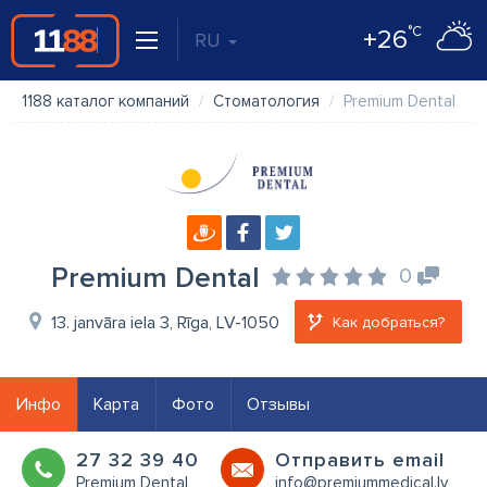
°C
+26
RU
1188 каталог компаний
Стоматология
Premium Dental
Premium Dental
0
13. janvāra iela 3, Rīga, LV-1050
Как добраться?
Инфо
Карта
Фото
Отзывы
27 32 39 40
Oтправить email
Premium Dental
info@premiummedical.lv