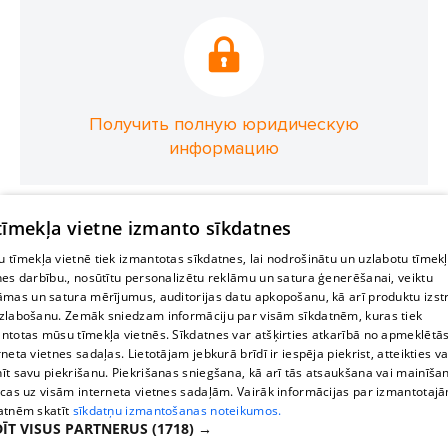
Получить полную юридическую
информацию
 tīmekļa vietne izmanto sīkdatnes
 tīmekļa vietnē tiek izmantotas sīkdatnes, lai nodrošinātu un uzlabotu tīmek
nes darbību., nosūtītu personalizētu reklāmu un satura ģenerēšanai, veiktu
āmas un satura mērījumus, auditorijas datu apkopošanu, kā arī produktu izst
zlabošanu. Zemāk sniedzam informāciju par visām sīkdatnēm, kuras tiek
ntotas mūsu tīmekļa vietnēs. Sīkdatnes var atšķirties atkarībā no apmeklētā
rneta vietnes sadaļas. Lietotājam jebkurā brīdī ir iespēja piekrist, atteikties va
īt savu piekrišanu. Piekrišanas sniegšana, kā arī tās atsaukšana vai mainīša
ecas uz visām interneta vietnes sadaļām. Vairāk informācijas par izmantotaj
atnēm skatīt
sīkdatņu izmantošanas noteikumos.
ĪT VISUS PARTNERUS
(1718) →