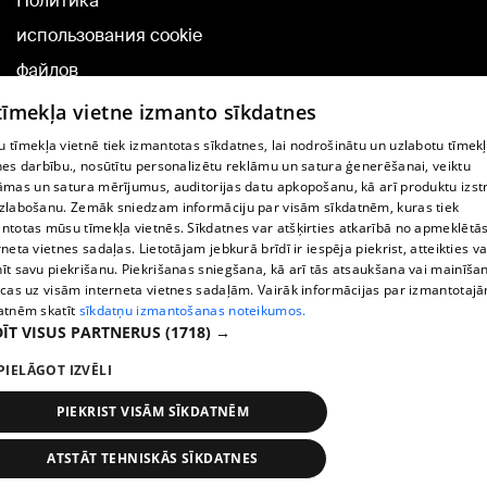
Политика
использования cookie
файлов
Добавление
 tīmekļa vietne izmanto sīkdatnes
комментариев
 tīmekļa vietnē tiek izmantotas sīkdatnes, lai nodrošinātu un uzlabotu tīmek
nes darbību., nosūtītu personalizētu reklāmu un satura ģenerēšanai, veiktu
āmas un satura mērījumus, auditorijas datu apkopošanu, kā arī produktu izst
TВ-программа
zlabošanu. Zemāk sniedzam informāciju par visām sīkdatnēm, kuras tiek
Условия договора
ntotas mūsu tīmekļa vietnēs. Sīkdatnes var atšķirties atkarībā no apmeklētā
rneta vietnes sadaļas. Lietotājam jebkurā brīdī ir iespēja piekrist, atteikties va
360 Ziņu kontakti
īt savu piekrišanu. Piekrišanas sniegšana, kā arī tās atsaukšana vai mainīša
ecas uz visām interneta vietnes sadaļām. Vairāk informācijas par izmantotaj
Helio Media
atnēm skatīt
sīkdatņu izmantošanas noteikumos.
ĪT VISUS PARTNERUS
(1718) →
Служба помощи портала: э-почта -
info@1188.lv
PIELĀGOT IZVĒLI
Copyright © 2004-2026 SIA HELIO MEDIA.
All rights reserved.
PIEKRIST VISĀM SĪKDATNĒM
ATSTĀT TEHNISKĀS SĪKDATNES
Новости
Искать
1188 play
Транспорт
Больше