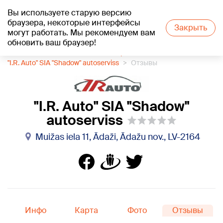
Вы используете старую версию
+21
°C
браузера, некоторые интерфейсы
Закрыть
могут работать. Мы рекомендуем вам
обновить ваш браузер!
1188 каталог компаний
Автосервис
"I.R. Auto" SIA "Shadow" autoserviss
Отзывы
"I.R. Auto" SIA "Shadow"
autoserviss
Muižas iela 11, Ādaži, Ādažu nov., LV-2164
Инфо
Карта
Фото
Отзывы