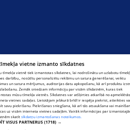
 tīmekļa vietne izmanto sīkdatnes
 tīmekļa vietnē tiek izmantotas sīkdatnes, lai nodrošinātu un uzlabotu tīmek
nes darbību., nosūtītu personalizētu reklāmu un satura ģenerēšanai, veiktu
āmas un satura mērījumus, auditorijas datu apkopošanu, kā arī produktu izst
zlabošanu. Zemāk sniedzam informāciju par visām sīkdatnēm, kuras tiek
ntotas mūsu tīmekļa vietnēs. Sīkdatnes var atšķirties atkarībā no apmeklētā
rneta vietnes sadaļas. Lietotājam jebkurā brīdī ir iespēja piekrist, atteikties va
īt savu piekrišanu. Piekrišanas sniegšana, kā arī tās atsaukšana vai mainīša
ecas uz visām interneta vietnes sadaļām. Vairāk informācijas par izmantotaj
atnēm skatīt
sīkdatņu izmantošanas noteikumos.
ĪT VISUS PARTNERUS
(1718) →