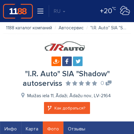
°C
+20
RU
1188 каталог компаний
Автосервис
"I.R. Auto" SIA "Shadow" autoserviss
"I.R. Auto" SIA "Shadow"
autoserviss
0
Muižas iela 11, Ādaži, Ādažu nov., LV-2164
Как добраться?
Инфо
Карта
Фото
Отзывы