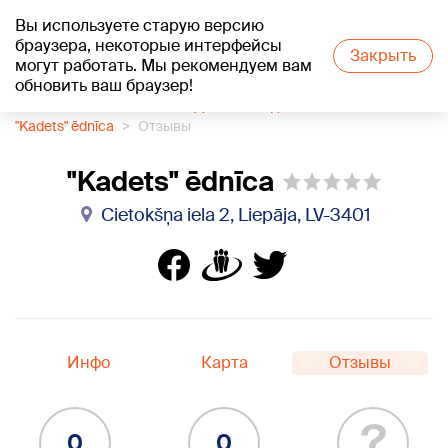
Вы используете старую версию
+18
°C
браузера, некоторые интерфейсы
Закрыть
могут работать. Мы рекомендуем вам
обновить ваш браузер!
1188 каталог компаний
Доставка еды
"Kadets" ēdnīca
Отзывы
"Kadets" ēdnīca
Cietokšņa iela 2, Liepāja, LV-3401
Инфо
Карта
Отзывы
?
0
0