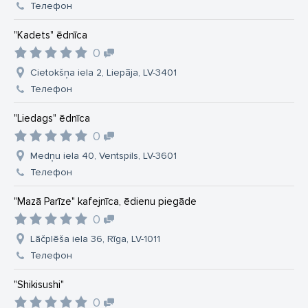
Телефон
"Kadets" ēdnīca
0
Cietokšņa iela 2, Liepāja, LV-3401
Телефон
"Liedags" ēdnīca
0
Medņu iela 40, Ventspils, LV-3601
Телефон
"Mazā Parīze" kafejnīca, ēdienu piegāde
0
Lāčplēša iela 36, Rīga, LV-1011
Телефон
"Shikisushi"
0