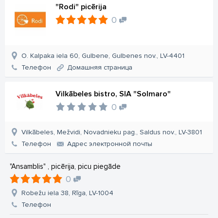
"Rodi" picērija
0
O. Kalpaka iela 60, Gulbene, Gulbenes nov., LV-4401
Телефон
Домашняя страница
Vilkābeles bistro, SIA "Solmaro"
0
Vilkābeles, Mežvidi, Novadnieku pag., Saldus nov., LV-3801
Телефон
Aдрес электронной почты
"Ansamblis" , picērija, picu piegāde
0
Robežu iela 38, Rīga, LV-1004
Телефон