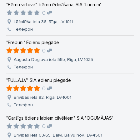
"Bērnu virtuve", bērnu ēdināšana, SIA "Lucrum"
0
Lāčplēša iela 36, Rīga, LV-1011
Телефон
"Erebuni" Ēdienu piegāde
0
Augusta Deglava iela 55b, Rīga, LV-1035
Телефон
"FULLA.LV" SIA ēdienu piegāde
0
Brīvības iela 82, Rīga, LV-1001
Телефон
"Garšīgs ēdiens labiem cilvēkiem", SIA "OGUMĀJAS"
0
Brīvības iela 63/65, Balvi, Balvu nov., LV-4501