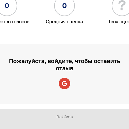
?
0
0
ство голосов
Средняя оценка
Твоя оце
Пожалуйста, войдите, чтобы оставить
отзыв
Reklāma