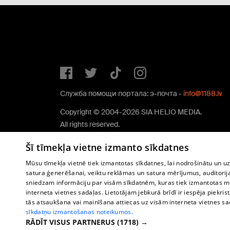
Служба помощи портала: э-почта -
info@1188.lv
Copyright © 2004-2026 SIA HELIO MEDIA.
All rights reserved.
Šī tīmekļa vietne izmanto sīkdatnes
Mūsu tīmekļa vietnē tiek izmantotas sīkdatnes, lai nodrošinātu un u
satura ģenerēšanai, veiktu reklāmas un satura mērījumus, auditorij
sniedzam informāciju par visām sīkdatnēm, kuras tiek izmantotas mū
interneta vietnes sadaļas. Lietotājam jebkurā brīdī ir iespēja piekrist
tās atsaukšana vai mainīšana attiecas uz visām interneta vietnes s
sīkdatņu izmantošanas noteikumos.
RĀDĪT VISUS PARTNERUS
(1718) →