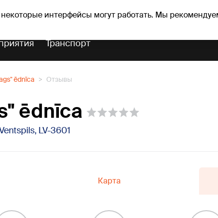
Прогноз погоды
Гороскопы
lavs
 некоторые интерфейсы могут работать. Мы рекомендуе
приятия
Транспорт
ags" ēdnīca
Отзывы
s" ēdnīca
Ventspils, LV-3601
Карта