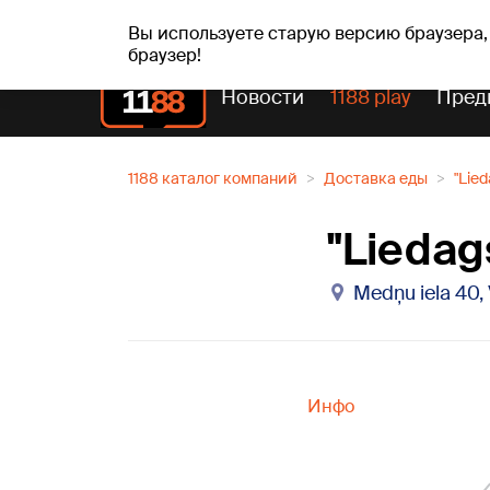
сб, 08.08.2026.
+15
°C
Mudīte, Vladislava, Vladis
Вы используете старую версию браузера,
браузер!
Новости
1188 play
Пред
1188 каталог компаний
Доставка еды
"Lied
"Liedag
Medņu iela 40, 
Инфо