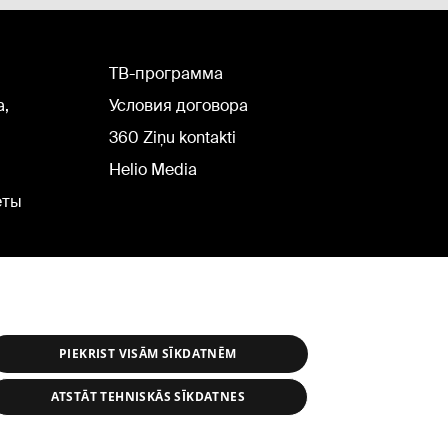
TВ-программа
а,
Условия договора
360 Ziņu kontakti
Helio Media
еты
PIEKRIST VISĀM SĪKDATNĒM
ATSTĀT TEHNISKĀS SĪKDATNES