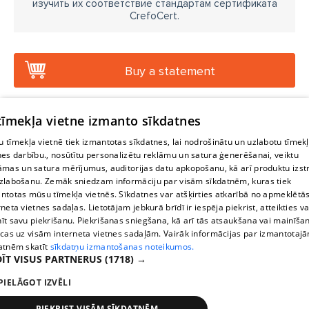
изучить их соответствие стандартам сертификата
CrefoCert.
Buy a statement
 tīmekļa vietne izmanto sīkdatnes
 tīmekļa vietnē tiek izmantotas sīkdatnes, lai nodrošinātu un uzlabotu tīmek
nes darbību., nosūtītu personalizētu reklāmu un satura ģenerēšanai, veiktu
āmas un satura mērījumus, auditorijas datu apkopošanu, kā arī produktu izst
zlabošanu. Zemāk sniedzam informāciju par visām sīkdatnēm, kuras tiek
ntotas mūsu tīmekļa vietnēs. Sīkdatnes var atšķirties atkarībā no apmeklētā
rneta vietnes sadaļas. Lietotājam jebkurā brīdī ir iespēja piekrist, atteikties va
īt savu piekrišanu. Piekrišanas sniegšana, kā arī tās atsaukšana vai mainīša
ecas uz visām interneta vietnes sadaļām. Vairāk informācijas par izmantotaj
atnēm skatīt
sīkdatņu izmantošanas noteikumos.
ĪT VISUS PARTNERUS
(1718) →
PIELĀGOT IZVĒLI
PIEKRIST VISĀM SĪKDATNĒM