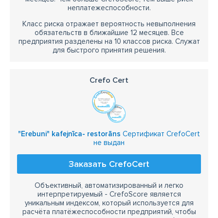
неплатежеспособности.
Класс риска отражает вероятность невыполнения
обязательств в ближайшие 12 месяцев. Все
предприятия разделены на 10 классов риска. Служат
для быстрого принятия решения.
Crefo Cert
"Erebuni" kafejnīca- restorāns
Сертификат CrefoCert
не выдан
Заказать CrefoCert
Объективный, автоматизированный и легко
интерпретируемый - CrefoScore является
уникальным индексом, который используется для
расчёта платёжеспособности предприятий, чтобы