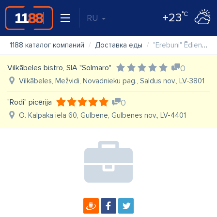
°C
+23
RU
1188 каталог компаний
Доставка еды
"Erebuni" Ēdienu piegāde
Vilkābeles bistro, SIA "Solmaro"
0
Vilkābeles, Mežvidi, Novadnieku pag., Saldus nov., LV-3801
"Rodi" picērija
0
O. Kalpaka iela 60, Gulbene, Gulbenes nov., LV-4401