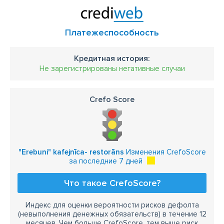
Платежеспособность
Кредитная история:
Не зарегистрированы негативные случаи
Crefo Score
"Erebuni" kafejnīca- restorāns
Изменения CrefoScore
за последние 7 дней
Что такое CrefoScore?
Индекс для оценки вероятности рисков дефолта
(невыполнения денежных обязательств) в течение 12
месяцев. Чем больше CrefoScore, тем выше риск