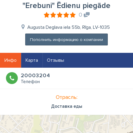
"Erebuni" Ēdienu piegāde
0
Augusta Deglava iela 55b, Rīga, LV-1035
Пополнить информацию о компании
Инфо
Карта
Отзывы
20003204
Телефон
Отрасль:
Доставка еды