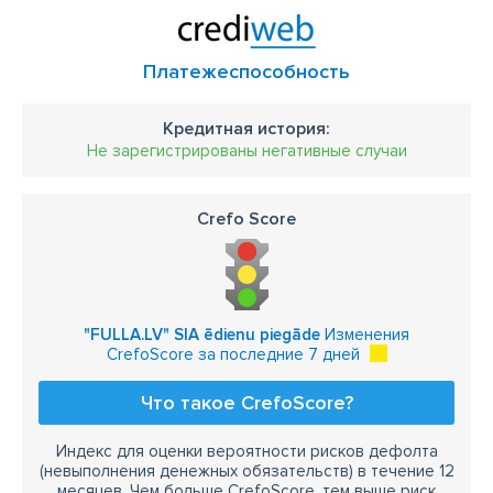
Платежеспособность
Кредитная история:
Не зарегистрированы негативные случаи
Crefo Score
"FULLA.LV" SIA ēdienu piegāde
Изменения
CrefoScore за последние 7 дней
Что такое CrefoScore?
Индекс для оценки вероятности рисков дефолта
(невыполнения денежных обязательств) в течение 12
месяцев. Чем больше CrefoScore, тем выше риск