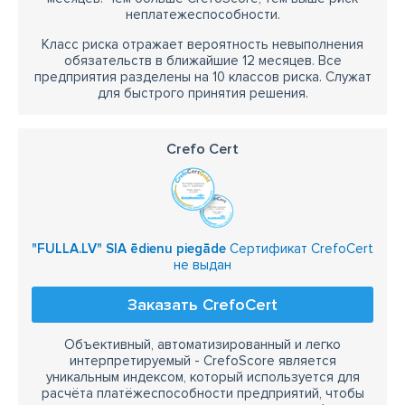
неплатежеспособности.
Класс риска отражает вероятность невыполнения
обязательств в ближайшие 12 месяцев. Все
предприятия разделены на 10 классов риска. Служат
для быстрого принятия решения.
Crefo Cert
"FULLA.LV" SIA ēdienu piegāde
Сертификат CrefoCert
не выдан
Заказать CrefoCert
Объективный, автоматизированный и легко
интерпретируемый - CrefoScore является
уникальным индексом, который используется для
расчёта платёжеспособности предприятий, чтобы