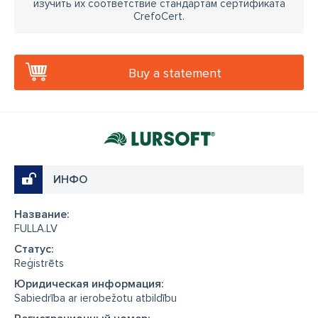
изучить их соответствие стандартам сертификата
CrefoCert.
Buy a statement
ИНФО
Название:
FULLA.LV
Cтатус:
Reģistrēts
Юридическая информация:
Sabiedrība ar ierobežotu atbildību