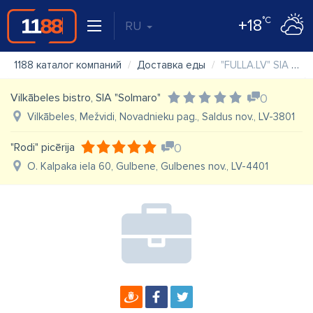
°C
+18
RU
1188 каталог компаний
Доставка еды
"FULLA.LV" SIA ēdienu piegāde
Vilkābeles bistro, SIA "Solmaro"
0
Vilkābeles, Mežvidi, Novadnieku pag., Saldus nov., LV-3801
"Rodi" picērija
0
O. Kalpaka iela 60, Gulbene, Gulbenes nov., LV-4401