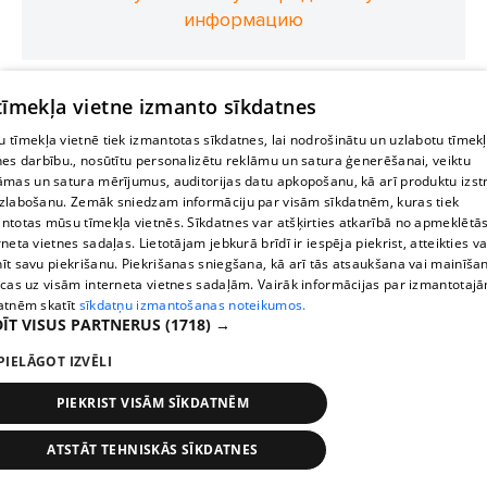
информацию
 tīmekļa vietne izmanto sīkdatnes
 tīmekļa vietnē tiek izmantotas sīkdatnes, lai nodrošinātu un uzlabotu tīmek
nes darbību., nosūtītu personalizētu reklāmu un satura ģenerēšanai, veiktu
āmas un satura mērījumus, auditorijas datu apkopošanu, kā arī produktu izst
zlabošanu. Zemāk sniedzam informāciju par visām sīkdatnēm, kuras tiek
ntotas mūsu tīmekļa vietnēs. Sīkdatnes var atšķirties atkarībā no apmeklētā
rneta vietnes sadaļas. Lietotājam jebkurā brīdī ir iespēja piekrist, atteikties va
īt savu piekrišanu. Piekrišanas sniegšana, kā arī tās atsaukšana vai mainīša
ecas uz visām interneta vietnes sadaļām. Vairāk informācijas par izmantotaj
atnēm skatīt
sīkdatņu izmantošanas noteikumos.
ĪT VISUS PARTNERUS
(1718) →
PIELĀGOT IZVĒLI
PIEKRIST VISĀM SĪKDATNĒM
ATSTĀT TEHNISKĀS SĪKDATNES