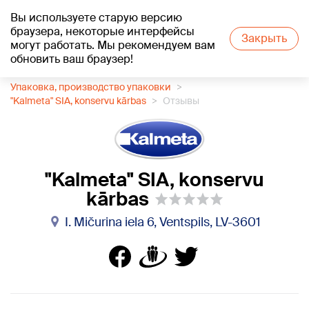
Вы используете старую версию
+20
°C
браузера, некоторые интерфейсы
Закрыть
могут работать. Мы рекомендуем вам
обновить ваш браузер!
1188 каталог компаний
Упаковка, производство упаковки
"Kalmeta" SIA, konservu kārbas
Отзывы
"Kalmeta" SIA, konservu
kārbas
I. Mičurina iela 6, Ventspils, LV-3601