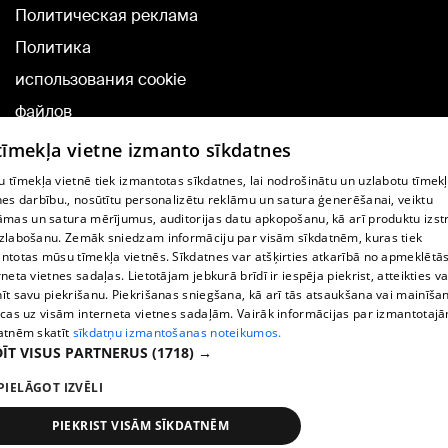
Политическая реклама
Политика
использования cookie
файлов
Добавление
 tīmekļa vietne izmanto sīkdatnes
комментариев
 tīmekļa vietnē tiek izmantotas sīkdatnes, lai nodrošinātu un uzlabotu tīmek
nes darbību., nosūtītu personalizētu reklāmu un satura ģenerēšanai, veiktu
āmas un satura mērījumus, auditorijas datu apkopošanu, kā arī produktu izst
TВ-программа
zlabošanu. Zemāk sniedzam informāciju par visām sīkdatnēm, kuras tiek
Условия договора
ntotas mūsu tīmekļa vietnēs. Sīkdatnes var atšķirties atkarībā no apmeklētā
rneta vietnes sadaļas. Lietotājam jebkurā brīdī ir iespēja piekrist, atteikties va
360 Ziņu kontakti
īt savu piekrišanu. Piekrišanas sniegšana, kā arī tās atsaukšana vai mainīša
ecas uz visām interneta vietnes sadaļām. Vairāk informācijas par izmantotaj
Helio Media
atnēm skatīt
sīkdatņu izmantošanas noteikumos.
ĪT VISUS PARTNERUS
(1718) →
Служба помощи портала: э-почта -
info@1188.lv
PIELĀGOT IZVĒLI
Copyright © 2004-2026 SIA HELIO MEDIA.
All rights reserved.
PIEKRIST VISĀM SĪKDATNĒM