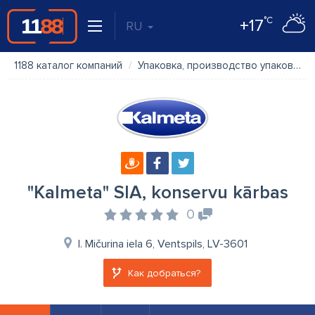
°C
+17
RU
1188 каталог компаний
Упаковка, производство упаковки
"Kalmeta" SIA, konservu kārbas
0
I. Mičurina iela 6, Ventspils, LV-3601
Как добраться?