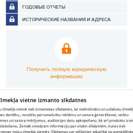
ГОДОВЫЕ ОТЧЕТЫ
ИСТОРИЧЕСКИЕ НАЗВАНИЯ И АДРЕСА
Получить полную юридическую
информацию
 tīmekļa vietne izmanto sīkdatnes
 tīmekļa vietnē tiek izmantotas sīkdatnes, lai nodrošinātu un uzlabotu tīmek
nes darbību., nosūtītu personalizētu reklāmu un satura ģenerēšanai, veiktu
āmas un satura mērījumus, auditorijas datu apkopošanu, kā arī produktu izst
zlabošanu. Zemāk sniedzam informāciju par visām sīkdatnēm, kuras tiek
ntotas mūsu tīmekļa vietnēs. Sīkdatnes var atšķirties atkarībā no apmeklētā