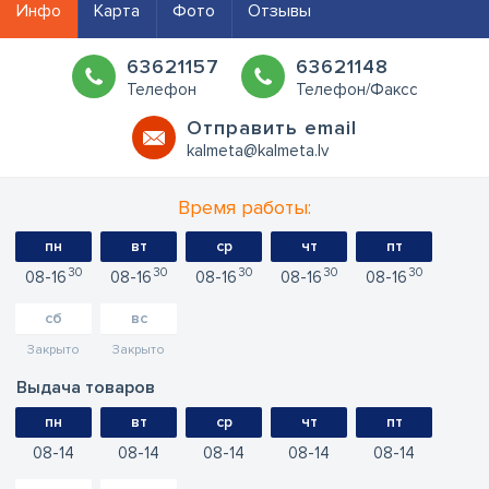
Инфо
Карта
Фото
Отзывы
63621157
63621148
Телефон
Телефон/Факсс
Oтправить email
kalmeta@kalmeta.lv
Время работы:
пн
вт
ср
чт
пт
30
30
30
30
30
08
16
08
16
08
16
08
16
08
16
сб
вс
Закрыто
Закрыто
Выдача товаров
пн
вт
ср
чт
пт
08
14
08
14
08
14
08
14
08
14