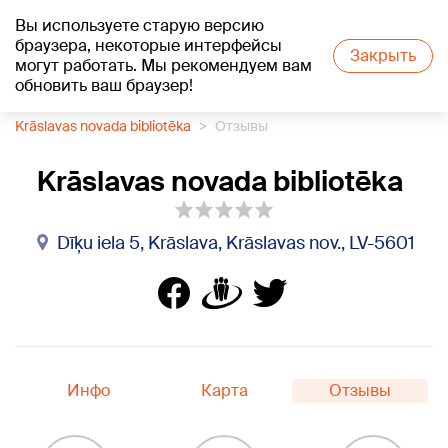
Вы используете старую версию
+17
°C
браузера, некоторые интерфейсы
Закрыть
могут работать. Мы рекомендуем вам
обновить ваш браузер!
1188 каталог компаний
Библиотека
Krāslavas novada bibliotēka
Отзывы
Krāslavas novada bibliotēka
Dīķu iela 5, Krāslava, Krāslavas nov., LV-5601
Инфо
Карта
Отзывы