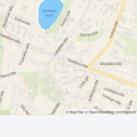
© MapTiler
© OpenStreetMap contributors