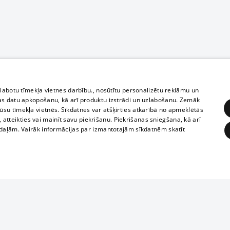
zlabotu tīmekļa vietnes darbību., nosūtītu personalizētu reklāmu un
as datu apkopošanu, kā arī produktu izstrādi un uzlabošanu. Zemāk
su tīmekļa vietnēs. Sīkdatnes var atšķirties atkarībā no apmeklētās
, atteikties vai mainīt savu piekrišanu. Piekrišanas sniegšana, kā arī
adaļām. Vairāk informācijas par izmantotajām sīkdatnēm skatīt
ĒRĶĒŠANA
FUNKCIONĀLĀS
NEKLASIFICĒTĀS
Полное или ч
obligātās
Statistikas
Mērķēšana
Funkcionālās
Neklasificētās