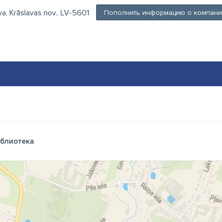
ava, Krāslavas nov., LV-5601
Пополнить информацию о компан
блиотека