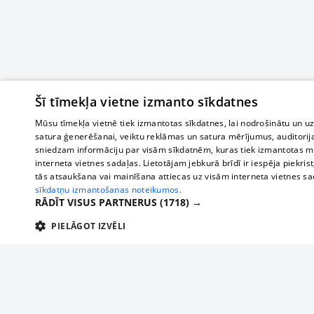
Šī tīmekļa vietne izmanto sīkdatnes
Mūsu tīmekļa vietnē tiek izmantotas sīkdatnes, lai nodrošinātu un u
satura ģenerēšanai, veiktu reklāmas un satura mērījumus, auditorij
sniedzam informāciju par visām sīkdatnēm, kuras tiek izmantotas mū
interneta vietnes sadaļas. Lietotājam jebkurā brīdī ir iespēja piekrist
tās atsaukšana vai mainīšana attiecas uz visām interneta vietnes s
sīkdatņu izmantošanas noteikumos.
RĀDĪT VISUS PARTNERUS
(1718) →
PIELĀGOT IZVĒLI
TEHNISKĀS/OBLIGĀTĀS
STATISTIKAS
M
Tehniskās/