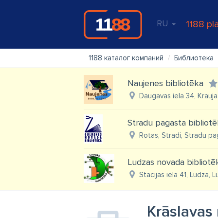
RU
1188 pl
1188 каталог компаний
Библиотека
Naujenes bibliotēka
Daugavas iela 34, Krauj
Stradu pagasta bibliot
Rotas, Stradi, Stradu pa
Ludzas novada bibliotē
Stacijas iela 41, Ludza, 
Krāslavas