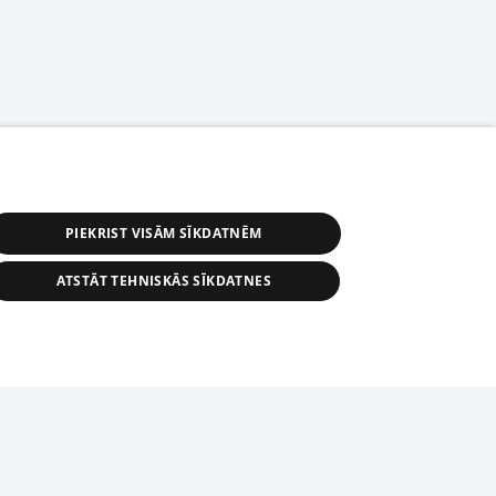
PIEKRIST VISĀM SĪKDATNĒM
ATSTĀT TEHNISKĀS SĪKDATNES
астичное распространение или