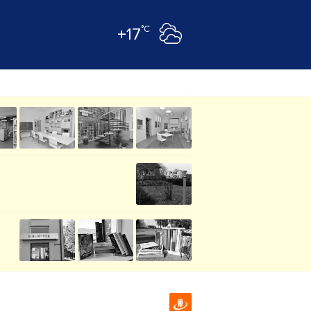
°C
+17