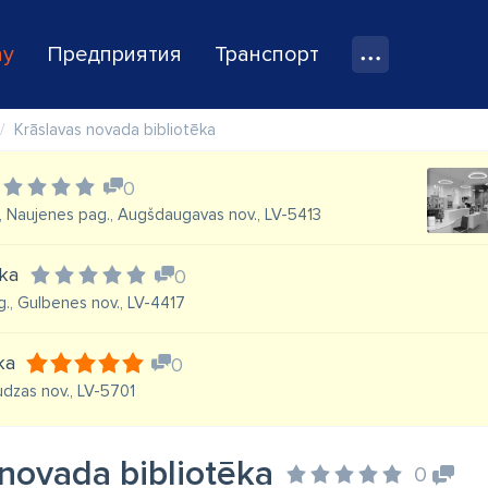
ay
Предприятия
Транспорт
Krāslavas novada bibliotēka
0
a, Naujenes pag., Augšdaugavas nov., LV-5413
ēka
0
g., Gulbenes nov., LV-4417
ka
0
Ludzas nov., LV-5701
 novada bibliotēka
0