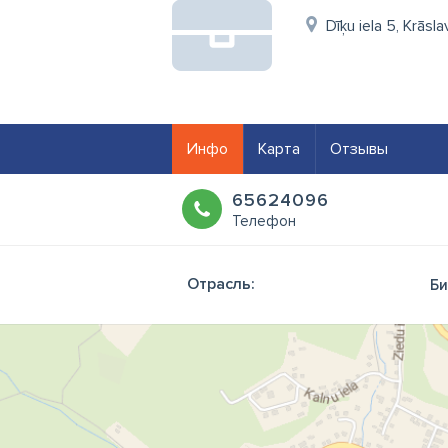
Dīķu iela 5, Krāsl
Инфо
Карта
Отзывы
65624096
Телефон
Отрасль:
Би