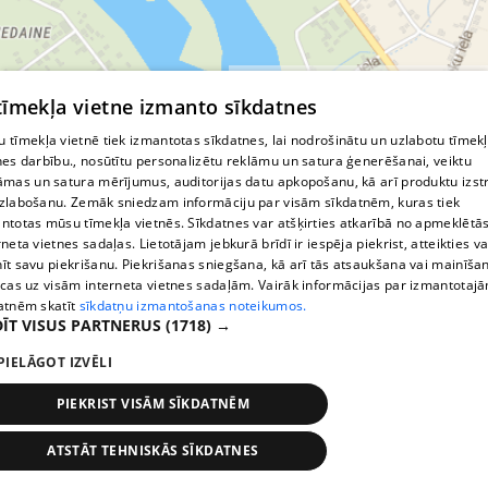
© MapTiler
© OpenStreetMap contributors
 tīmekļa vietne izmanto sīkdatnes
 tīmekļa vietnē tiek izmantotas sīkdatnes, lai nodrošinātu un uzlabotu tīmek
nes darbību., nosūtītu personalizētu reklāmu un satura ģenerēšanai, veiktu
āmas un satura mērījumus, auditorijas datu apkopošanu, kā arī produktu izst
zlabošanu. Zemāk sniedzam informāciju par visām sīkdatnēm, kuras tiek
ntotas mūsu tīmekļa vietnēs. Sīkdatnes var atšķirties atkarībā no apmeklētā
rneta vietnes sadaļas. Lietotājam jebkurā brīdī ir iespēja piekrist, atteikties va
īt savu piekrišanu. Piekrišanas sniegšana, kā arī tās atsaukšana vai mainīša
ecas uz visām interneta vietnes sadaļām. Vairāk informācijas par izmantotaj
atnēm skatīt
sīkdatņu izmantošanas noteikumos.
ĪT VISUS PARTNERUS
(1718) →
PIELĀGOT IZVĒLI
PIEKRIST VISĀM SĪKDATNĒM
ATSTĀT TEHNISKĀS SĪKDATNES