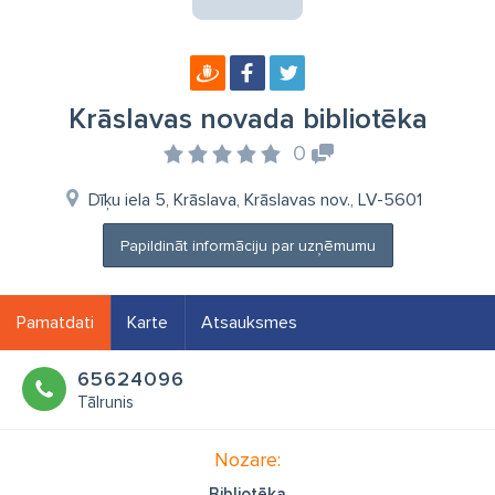
Krāslavas novada bibliotēka
0
Dīķu iela 5, Krāslava, Krāslavas nov., LV-5601
Papildināt informāciju par uzņēmumu
Pamatdati
Karte
Atsauksmes
65624096
Tālrunis
Nozare:
Bibliotēka