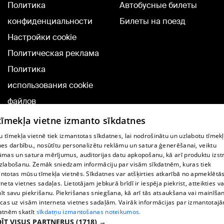
Политика
Автобусные билеты
конфиденциальности
Билеты на поезд
Настройки cookie
Политическая реклама
Политика
использования cookie
файлов
Добавление
 tīmekļa vietne izmanto sīkdatnes
комментариев
 tīmekļa vietnē tiek izmantotas sīkdatnes, lai nodrošinātu un uzlabotu tīmek
nes darbību., nosūtītu personalizētu reklāmu un satura ģenerēšanai, veiktu
āmas un satura mērījumus, auditorijas datu apkopošanu, kā arī produktu izst
TВ-программа
zlabošanu. Zemāk sniedzam informāciju par visām sīkdatnēm, kuras tiek
Условия договора
ntotas mūsu tīmekļa vietnēs. Sīkdatnes var atšķirties atkarībā no apmeklētā
rneta vietnes sadaļas. Lietotājam jebkurā brīdī ir iespēja piekrist, atteikties va
360 Ziņu kontakti
īt savu piekrišanu. Piekrišanas sniegšana, kā arī tās atsaukšana vai mainīša
ecas uz visām interneta vietnes sadaļām. Vairāk informācijas par izmantotaj
Helio Media
atnēm skatīt
sīkdatņu izmantošanas noteikumos.
ĪT VISUS PARTNERUS
(1718) →