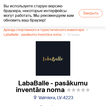
Вы используете старую версию
+18
°C
браузера, некоторые интерфейсы
Закрыть
могут работать. Мы рекомендуем вам
обновить ваш браузер!
1188 каталог компаний
Аренда спортивного и туристического инвентаря
LabaBalle - pasākumu inventāra noma
Отзывы
LabaBalle - pasākumu
inventāra noma
Valmiera, LV-4223