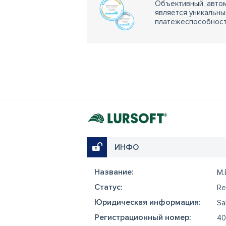
Объективный, автом
является уникальны
платёжеспособности
ИНФО
Название:
M.
Cтатус:
Re
Юридическая информация:
Sa
Регистрационный номер:
40