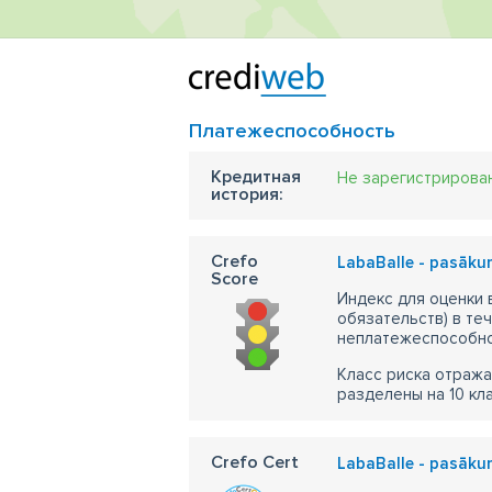
Платежеспособность
Кредитная
Не зарегистрирова
история:
Crefo
LabaBalle - pasāku
Score
Индекс для оценки
обязательств) в те
неплатежеспособно
Класс риска отража
разделены на 10 кл
Crefo Cert
LabaBalle - pasāku