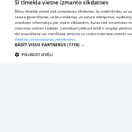
Šī tīmekļa vietne izmanto sīkdatnes
Mūsu tīmekļa vietnē tiek izmantotas sīkdatnes, lai nodrošinātu un u
satura ģenerēšanai, veiktu reklāmas un satura mērījumus, auditorij
sniedzam informāciju par visām sīkdatnēm, kuras tiek izmantotas mū
interneta vietnes sadaļas. Lietotājam jebkurā brīdī ir iespēja piekrist
tās atsaukšana vai mainīšana attiecas uz visām interneta vietnes s
sīkdatņu izmantošanas noteikumos.
RĀDĪT VISUS PARTNERUS
(1718) →
PIELĀGOT IZVĒLI
TEHNISKĀS/OBLIGĀTĀS
STATISTIKAS
M
Tehniskās/
Tehniskās/obligātās sīkdatnes nepieciešamas, lai lietotājs varētu brīvi apm
lietotājam nepieciešamo informāciju.
О нас
Предпр
Nodrošinātājs
/
Darbības
Реклама
Buses, t
Nosaukums
Apra
Domēns
ilgums
interna
Для бизнеса
delfi-adid
delfi.lv
1 gads
Izdev
Bus tick
Тарифы