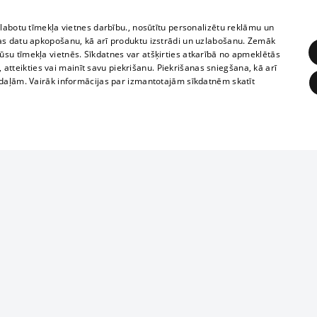
zlabotu tīmekļa vietnes darbību., nosūtītu personalizētu reklāmu un
as datu apkopošanu, kā arī produktu izstrādi un uzlabošanu. Zemāk
su tīmekļa vietnēs. Sīkdatnes var atšķirties atkarībā no apmeklētās
, atteikties vai mainīt savu piekrišanu. Piekrišanas sniegšana, kā arī
adaļām. Vairāk informācijas par izmantotajām sīkdatnēm skatīt
ĒRĶĒŠANA
FUNKCIONĀLĀS
NEKLASIFICĒTĀS
Полное или ч
obligātās
Statistikas
Mērķēšana
Funkcionālās
Neklasificētās
копирование 
любой форме 
eklēt un pārlūkot tīmekļa vietni un izmantot tās piedāvātās iespējas. Bez šīm sīkdatnēm 
запрещается 
иятия
В кинотеатрах
информации. 
rains,
TВ-программа
опубликованн
ksts
tional schedules
только с согл
Условия договора
ēja norādītais identifikators
ets
360 Ziņas kontakti