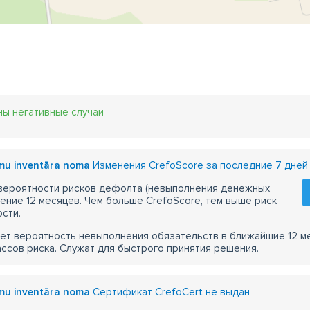
ны негативные случаи
mu inventāra noma
Изменения CrefoScore за последние 7 дней
 вероятности рисков дефолта (невыполнения денежных
чение 12 месяцев. Чем больше CrefoScore, тем выше риск
сти.
ет вероятность невыполнения обязательств в ближайшие 12 м
ассов риска. Служат для быстрого принятия решения.
mu inventāra noma
Сертификат CrefoCert не выдан