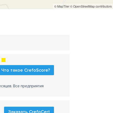
© MapTiler
© OpenStreetMap contributors
Что такое CrefoScore?
есяцев. Все предприятия
Заказать CrefoCert