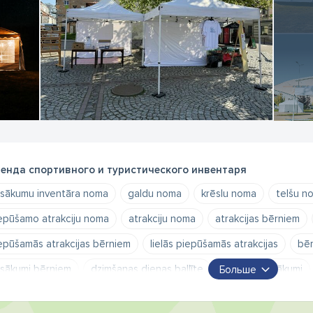
енда спортивного и туристического инвентаря
sākumu inventāra noma
galdu noma
krēslu noma
telšu n
epūšamo atrakciju noma
atrakciju noma
atrakcijas bērniem
epūšamās atrakcijas bērniem
lielās piepūšamās atrakcijas
bēr
sākumi bērniem
dzimšanas dienas ballīte
publiski pasākumi
Больше
ejas dārza ballītēm
idejas svētkiem
telšu noma
saliekamo