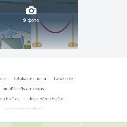
9
фото
oma
fotokastes noma
fotokaste
piepūšamās atrakcijas
nu ballītes
idejas bērnu ballītei
korporatīvi pasākumi
 telšu noma
pasākumu telšu noma