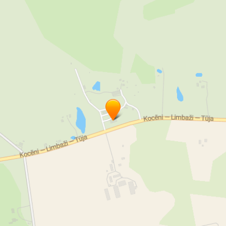
 pakalpojumi
audio un skaņas aparatūras noma
pasākumu fot
rza spēles
dārza spēļu noma
fotosiena
fotosienas noma