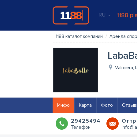
RU
1188 pl
1188 каталог компаний
Аренда спор
LabaBa
Valmiera,
Инфо
Карта
Фото
Отзыв
29425494
Oтпр
Телефон
info@la