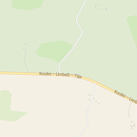
ogrāfs
kāzu fotogrāfs
bumbu baseinu noma