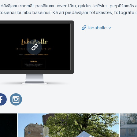
edāvājam iznomāt pasākumu inventāru, galdus, krēslus, piepūšamās atr
tosienas,bumbu baseinus. Kā arī piedāvājam fotokastes, fotogrāfa 
lababalle.lv
lababalle.lv