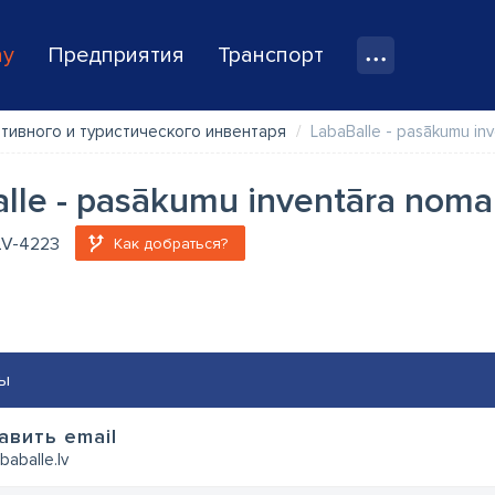
ay
Предприятия
Транспорт
тивного и туристического инвентаря
LabaBalle - pasākumu in
lle - pasākumu inventāra noma
 LV-4223
Как добраться?
ы
авить email
baballe.lv