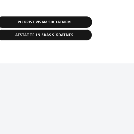
PIEKRIST VISĀM SĪKDATNĒM
ATSTĀT TEHNISKĀS SĪKDATNES
астичное распространение или
информации из баз данных 1188 в
строго запрещено. Также
tīmekļa vietne nevarēs pilnvērtīgi darboties un sniegt
автоматическое скачивание
Перепубликация любого материала,
ого на сайте 1188 , возможна
асия редакции сайта 1188.