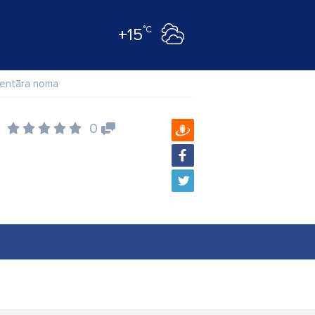
°C
+15
ventāra noma
0