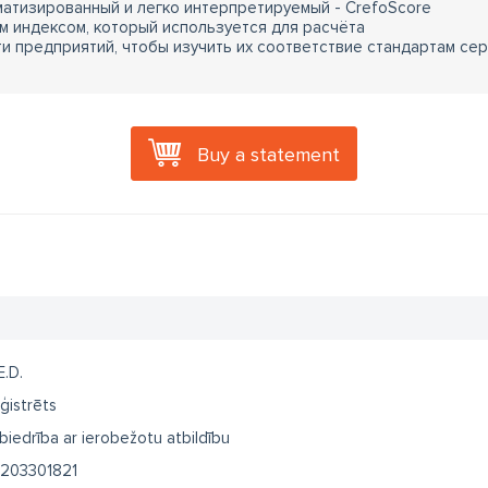
атизированный и легко интерпретируемый - CrefoScore
м индексом, который используется для расчёта
 предприятий, чтобы изучить их соответствие стандартам сер
Buy a statement
E.D.
ģistrēts
biedrība ar ierobežotu atbildību
203301821