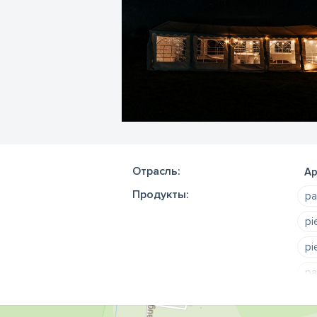
Отрасль:
Ар
Продукты:
pa
pi
pi
pa
id