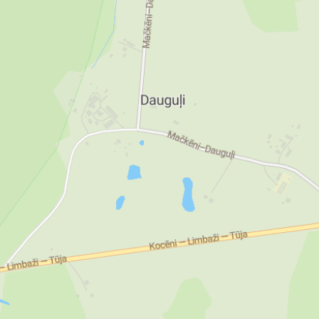
dj
dā